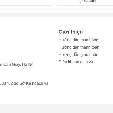
So sánh
rước cho iPhone
XR
?
làm kính camera trước iPhone bị va đập mạnh, bạn cần thay ca
ệu sau:
Giới thiệu
hiện các vết đốm hoặc sọc lạ.
Hướng dẫn mua hàng
Hướng dẫn thanh toán
iển thị một màu đen, không thể sử dụng được.
Hướng dẫn giao nhận
i những vấn đề đã nêu, bạn nên thay camera trước iPhone nga
Điều khoản dịch vụ
- Cầu Giấy, Hà Nội
ục chức năng của camera mà còn ngăn ngừa hư hỏng lây lan san
ảo an toàn và kéo dài tuổi thọ cho chiếc iPhone của bạn.
633762 do Sở Kế hoạch và
2
XR
có ảnh hưởng gì không?
ị khả năng chống nước tốt, giúp thiết bị hoạt động ổn định tr