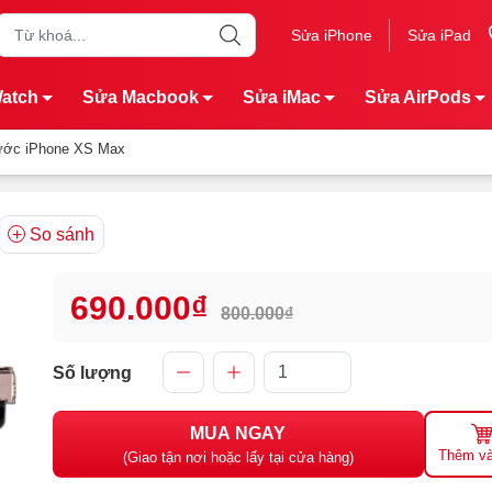
Sửa iPhone
Sửa iPad
Watch
Sửa Macbook
Sửa iMac
Sửa AirPods
ước iPhone XS Max
So sánh
690.000₫
800.000₫
Số lượng
MUA NGAY
Thêm và
(Giao tận nơi hoặc lấy tại cửa hàng)