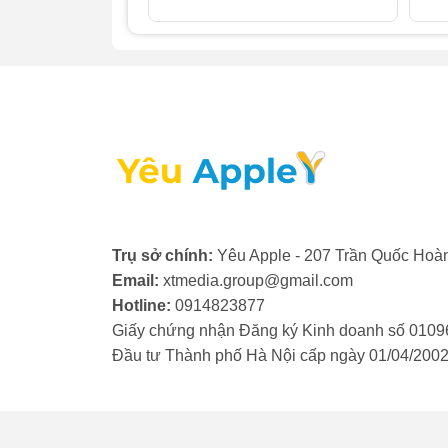
2. Khi nào cần thay camera t
Trong quá trình sử dụng, nếu bạn vô tình 
trước iPhone XR khi nhận thấy các dấu hi
- Ảnh hoặc video bị mờ, không thể lấy nét.
- Chất lượng ảnh chụp kém đi rõ rệt, xuất 
- Khi mở ứng dụng camera, màn hình chỉ h
Khi kính camera trước iPhone XR gặp phả
Trụ sở chính:
Yêu Apple - 207 Trần Quốc Hoàn
lập tức. Việc này không chỉ giúp khôi ph
Email:
xtmedia.group@gmail.com
các bộ phận khác bên trong thiết bị, đảm b
Hotline:
0914823877
Giấy chứng nhận Đăng ký Kinh doanh số 0109
Đầu tư Thành phố Hà Nội cấp ngày 01/04/200
3. Thay camera trước iPhone 
Camera nguyên bản của iPhone được trang b