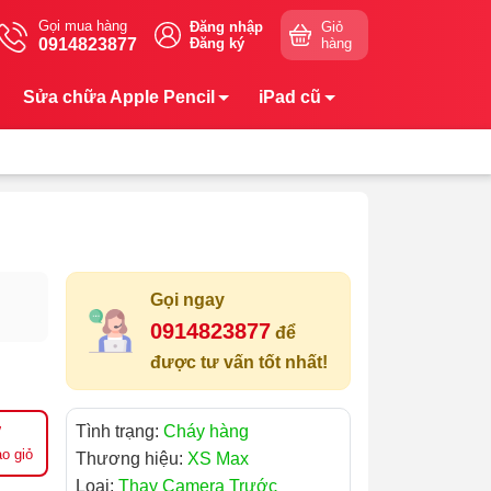
Gọi mua hàng
Đăng nhập
Giỏ
0914823877
Đăng ký
hàng
Sửa chữa Apple Pencil
iPad cũ
Gọi ngay
0914823877
để
được tư vấn tốt nhất!
Tình trạng:
Cháy hàng
o giỏ
Thương hiệu:
XS Max
Loại:
Thay Camera Trước