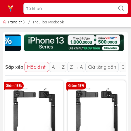
Trang chủ
/
Thay loa Macbook
Sắp xếp:
Mặc định
A → Z
Z → A
Giá tăng dần
Giá 
Giảm 18%
Giảm 18%