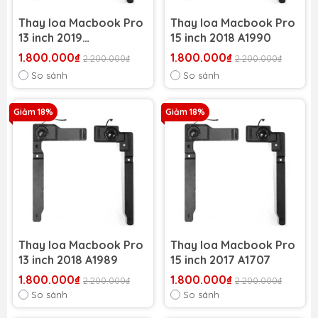
Thay loa Macbook Pro
Thay loa Macbook Pro
13 inch 2019
15 inch 2018 A1990
(A1989/A2159)
1.800.000₫
1.800.000₫
2.200.000₫
2.200.000₫
So sánh
So sánh
Giảm 18%
Giảm 18%
Thay loa Macbook Pro
Thay loa Macbook Pro
13 inch 2018 A1989
15 inch 2017 A1707
1.800.000₫
1.800.000₫
2.200.000₫
2.200.000₫
So sánh
So sánh