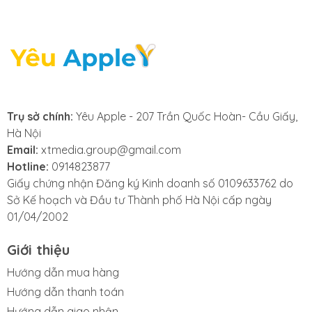
cung cấp dịch vụ thay
loa Macbook nhanh
chóng, chuyên
nghiệp, đảm bảo sửa
Trụ sở chính:
Yêu Apple - 207 Trần Quốc Hoàn- Cầu Giấy,
Hà Nội
nhanh lấy ngay. Với
Email:
xtmedia.group@gmail.com
Hotline:
0914823877
cam kết linh kiện
Giấy chứng nhận Đăng ký Kinh doanh số 0109633762 do
Sở Kế hoạch và Đầu tư Thành phố Hà Nội cấp ngày
chính hãng,
01/04/2002
Yeuapple.vn
là lựa
Giới thiệu
chọn số một cho dịch
Hướng dẫn mua hàng
Hướng dẫn thanh toán
Hướng dẫn giao nhận