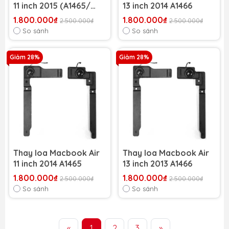
11 inch 2015 (A1465/
13 inch 2014 A1466
A1370)
1.800.000₫
1.800.000₫
2.500.000₫
2.500.000₫
So sánh
So sánh
Giảm 28%
Giảm 28%
Thay loa Macbook Air
Thay loa Macbook Air
11 inch 2014 A1465
13 inch 2013 A1466
1.800.000₫
1.800.000₫
2.500.000₫
2.500.000₫
So sánh
So sánh
«
1
2
3
»