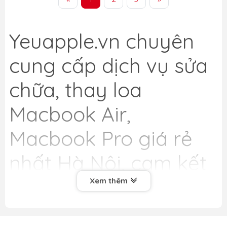
Yeuapple.vn
chuyên
cung cấp dịch vụ sửa
chữa, thay loa
Macbook Air,
Macbook Pro giá rẻ
nhất Hà Nội, cam kết
uy tín, chất lượng
Xem thêm
hàng đầu. Chúng tôi