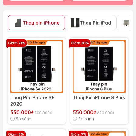
Thay pin iPhone
Thay Pin iPad
T
Giảm 21%
Giảm 20%
Thay Pin iPhone SE
Thay Pin iPhone 8 Plus
2020
550.000₫
550.000₫
700.000₫
690.000₫
So sánh
So sánh
Giảm 9%
Giảm 9%