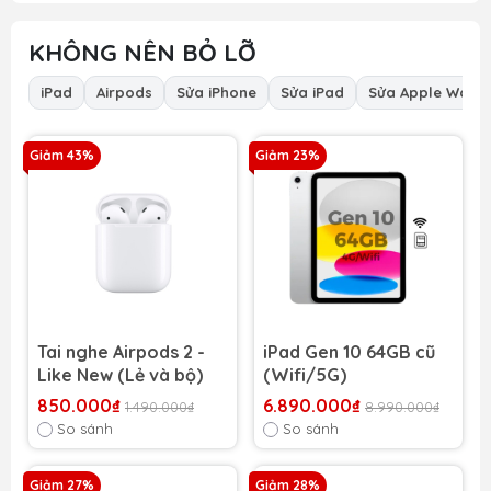
KHÔNG NÊN BỎ LỠ
iPad
Airpods
Sửa iPhone
Sửa iPad
Sửa Apple Watc
Giảm 43%
Giảm 23%
Tai nghe Airpods 2 -
iPad Gen 10 64GB cũ
Like New (Lẻ và bộ)
(Wifi/5G)
850.000₫
6.890.000₫
1.490.000₫
8.990.000₫
So sánh
So sánh
Giảm 27%
Giảm 28%