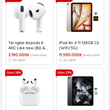
Tai nghe Airpods 4
iPad Air 6 11 128GB Cũ
ANC Like new (Bộ &
(Wifi/5G)
Lẻ)
2.190.000₫
11.590.000₫
2.990.000₫
15.990.000₫
So sánh
So sánh
Giảm 28%
Giảm 23%