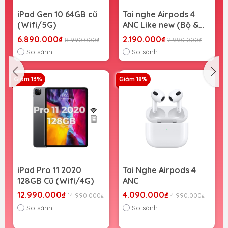
10 64GB cũ
Tai nghe Airpods 4
iPad Air 6 11 1
ANC Like new (Bộ &
(Wifi/5G)
Lẻ)
0₫
2.190.000₫
11.590.000₫
8.990.000₫
2.990.000₫
15
So sánh
So sánh
Giảm 18%
Giảm 18%
1 2020
Tai Nghe Airpods 4
iPad Pro 11 M1
(Wifi/4G)
ANC
cũ (Wifi/5G)
0₫
4.090.000₫
15.490.000₫
14.990.000₫
4.990.000₫
18
So sánh
So sánh