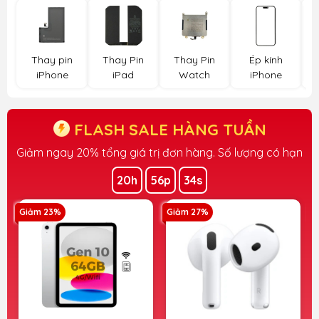
Thay pin
Thay Pin
Thay Pin
Ép kính
iPhone
iPad
Watch
iPhone
FLASH SALE HÀNG TUẦN
Giảm ngay 20% tổng giá trị đơn hàng. Số lượng có hạn
Giảm ngay 100K cho khách hàng Xoăn Store
20h
56p
33s
Giảm 27%
Giảm 28%