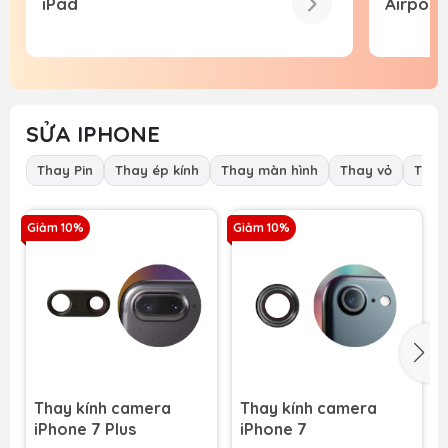
iPad
Airpod
SỬA IPHONE
Thay Pin
Thay ép kính
Thay màn hình
Thay vỏ
Thay
Giảm 10%
Giảm 10%
G
Thay kính camera
Thay kính camera
iPhone 7 Plus
iPhone 7