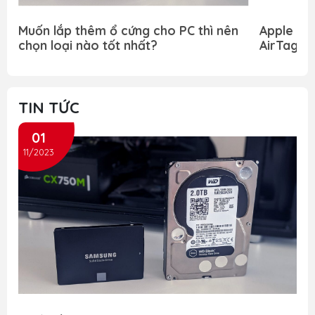
Muốn lắp thêm ổ cứng cho PC thì nên
Apple ph
chọn loại nào tốt nhất?
AirTag, ti
hiệu năn
TIN TỨC
01
11/2023