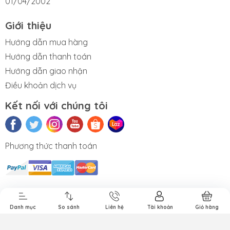
01/04/2002
Giới thiệu
Hướng dẫn mua hàng
Hướng dẫn thanh toán
Hướng dẫn giao nhận
Điều khoản dịch vụ
Kết nối với chúng tôi
Phương thức thanh toán
Sửa iMac
Sửa AirPods
Sửa chữa
iPad cũ
Apple Pencil
Danh mục
So sánh
Liên hệ
Tài khoản
Giỏ hàng