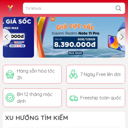
Hàng sẵn hỏa tốc
7 Ngày Free lên đời
2h
BH 12 tháng mặc
Freeship toàn quốc
định
XU HƯỚNG TÌM KIẾM