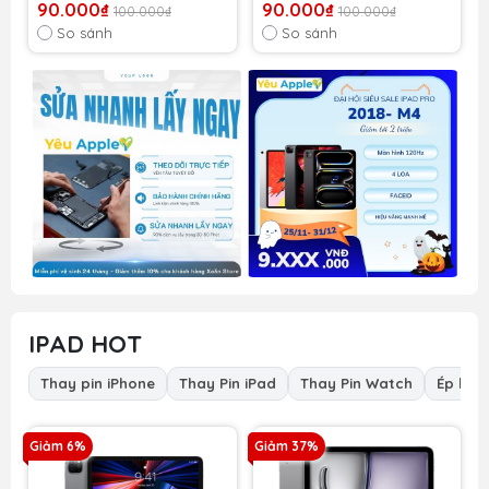
90.000₫
90.000₫
100.000₫
100.000₫
So sánh
So sánh
IPAD HOT
Thay pin iPhone
Thay Pin iPad
Thay Pin Watch
Ép kính
Giảm 6%
Giảm 37%
G