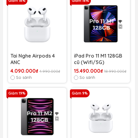
Giảm 18%
Giảm 18%
Tai Nghe Airpods 4
iPad Pro 11 M1 128GB
ANC
cũ (Wifi/5G)
4.090.000₫
15.490.000₫
4.990.000₫
18.990.000₫
So sánh
So sánh
Giảm 19%
Giảm 9%