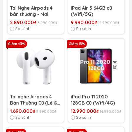
Tai Nghe Airpods 4
iPad Air 5 64GB cũ
bản thường - Mới
(Wifi/5G)
2.890.000₫
9.990.000₫
3.990.000₫
12.990.000₫
So sánh
So sánh
Giảm 43%
Giảm 13%
Tai nghe Airpods 4
iPad Pro 11 2020
Bản Thường Cũ (Lẻ &
128GB Cũ (Wifi/4G)
Bộ)
1.690.000₫
12.990.000₫
2.990.000₫
14.990.000₫
So sánh
So sánh