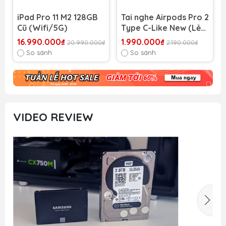
iPad Pro 11 M2 128GB
Tai nghe Airpods Pro 2
Cũ (Wifi/5G)
Type C-Like New (Lẻ
và bộ)
16.990.000₫
1.990.000₫
20.990.000₫
2.190.000₫
So sánh
So sánh
VIDEO REVIEW