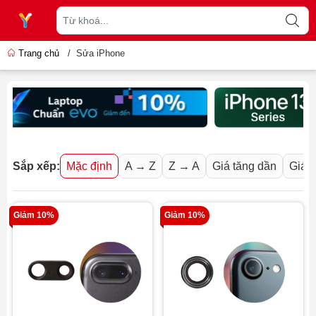
Trang chủ
/
Sửa iPhone
Sắp xếp:
Mặc định
A → Z
Z → A
Giá tăng dần
Giá 
Giảm 10%
Giảm 10%