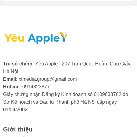
uy tín, chất lượng hàng
đầu. Chúng tôi cung cấp
dịch vụ sửa chữa iPhone
toàn diện, đảm bảo sửa
nhanh lấy ngay. Với cam
Trụ sở chính:
Yêu Apple - 207 Trần Quốc Hoàn- Cầu Giấy,
kết linh kiện chính hãng
Hà Nội
trong mọi trường hợp
Email:
xtmedia.group@gmail.com
Hotline:
0914823877
thay thế linh kiện,
Giấy chứng nhận Đăng ký Kinh doanh số 0109633762 do
Yeuapple.vn
là lựa chọn
Sở Kế hoạch và Đầu tư Thành phố Hà Nội cấp ngày
01/04/2002
số một cho dịch vụ sửa
chữa iPhone giá rẻ, uy tín,
Giới thiệu