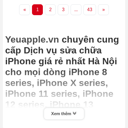
«
1
2
3
...
43
»
Yeuapple.vn
chuyên cung
cấp Dịch vụ sửa chữa
iPhone giá rẻ nhất Hà Nội
cho mọi dòng iPhone 8
series, iPhone X series,
iPhone 11 series, iPhone
12 series, iPhone 13
series, iPhone 14 series,
Xem thêm
iPhone 15 series, cam kết