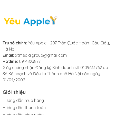
cung cấp dịch vụ sửa
main IC nguồn iPad
nhanh chóng, chuyên
nghiệp, đảm bảo sửa
Trụ sở chính:
Yêu Apple - 207 Trần Quốc Hoàn- Cầu Giấy,
Hà Nội
nhanh lấy ngay. Với
Email:
xtmedia.group@gmail.com
Hotline:
0914823877
cam kết linh kiện
Giấy chứng nhận Đăng ký Kinh doanh số 0109633762 do
Sở Kế hoạch và Đầu tư Thành phố Hà Nội cấp ngày
chính hãng ,
01/04/2002
Yeuapple.vn
là lựa
Giới thiệu
chọn số một cho dịch
Hướng dẫn mua hàng
Hướng dẫn thanh toán
Hướng dẫn giao nhận