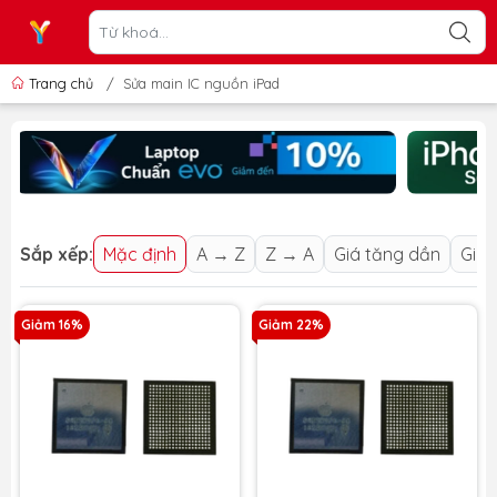
Trang chủ
/
Sửa main IC nguồn iPad
Sắp xếp:
Mặc định
A → Z
Z → A
Giá tăng dần
Giá 
Giảm 16%
Giảm 22%