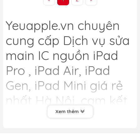
Yeuapple.vn
chuyên
cung cấp Dịch vụ sửa
main IC nguồn iPad
Pro , iPad Air, iPad
Gen, iPad Mini giá rẻ
nhất Hà Nội, cam kết
uy tín, chất lượng
Xem thêm
hàng đầu. Chúng tôi