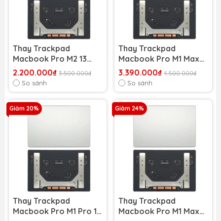
Thay Trackpad
Thay Trackpad
Macbook Pro M2 13
Macbook Pro M1 Max
inch 2022 A2338
16 inch 2021 A2485
2.200.000₫
3.390.000₫
3.500.000₫
4.500.000₫
So sánh
So sánh
Giảm 20%
Giảm 24%
Thay Trackpad
Thay Trackpad
Macbook Pro M1 Pro 16
Macbook Pro M1 Max