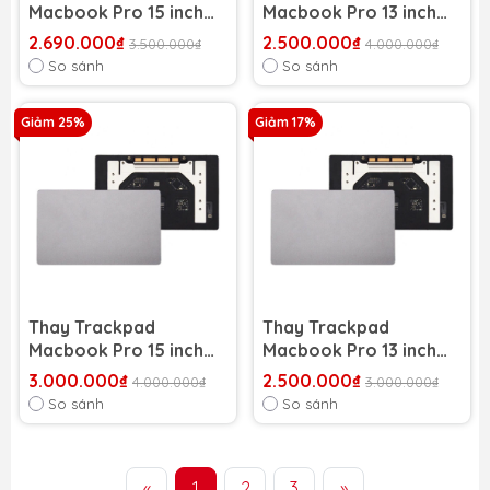
Macbook Pro 15 inch
Macbook Pro 13 inch
2019 A1990
2019 (A1989/A2159)
2.690.000₫
2.500.000₫
3.500.000₫
4.000.000₫
So sánh
So sánh
Giảm 25%
Giảm 17%
Thay Trackpad
Thay Trackpad
Macbook Pro 15 inch
Macbook Pro 13 inch
2018 A1990
2018 A1989
3.000.000₫
2.500.000₫
4.000.000₫
3.000.000₫
So sánh
So sánh
«
1
2
3
»