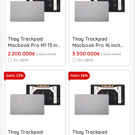
Thay Trackpad
Thay Trackpad
Macbook Pro M1 13 inch
Macbook Pro 16 inch
2020 A2338
2019 A141
2.200.000₫
3.500.000₫
3.000.000₫
4.000.000₫
So sánh
So sánh
Giảm 23%
Giảm 38%
Thay Trackpad
Thay Trackpad