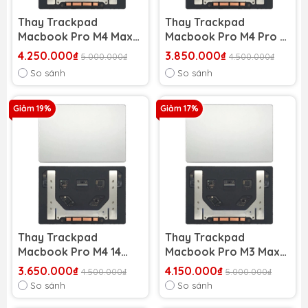
Thay Trackpad
Thay Trackpad
Macbook Pro M4 Max
Macbook Pro M4 Pro 14
14 inch 2024 A3401
inch 2024 A3401
4.250.000₫
3.850.000₫
5.000.000₫
4.500.000₫
So sánh
So sánh
Giảm 19%
Giảm 17%
Thay Trackpad
Thay Trackpad
Macbook Pro M4 14
Macbook Pro M3 Max
inch 2024 A3112
16 inch 2023
3.650.000₫
4.150.000₫
4.500.000₫
5.000.000₫
So sánh
So sánh