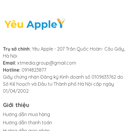
cung cấp dịch vụ thay
màn Macbook nhanh
chóng, chuyên
nghiệp, đảm bảo sửa
Trụ sở chính:
Yêu Apple - 207 Trần Quốc Hoàn- Cầu Giấy,
Hà Nội
nhanh lấy ngay. Với
Email:
xtmedia.group@gmail.com
Hotline:
0914823877
cam kết linh kiện
Giấy chứng nhận Đăng ký Kinh doanh số 0109633762 do
Sở Kế hoạch và Đầu tư Thành phố Hà Nội cấp ngày
chính hãng,
01/04/2002
Yeuapple.vn
là lựa
Giới thiệu
chọn số một cho dịch
Hướng dẫn mua hàng
Hướng dẫn thanh toán
Hướng dẫn giao nhận