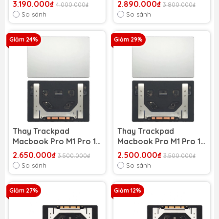
inch 2021 A2485
14 inch 2021 A2779
3.190.000₫
2.890.000₫
4.000.000₫
3.800.000₫
So sánh
So sánh
Giảm 24%
Giảm 29%
Thay Trackpad
Thay Trackpad
Macbook Pro M1 Pro 14
Macbook Pro M1 Pro 13
inch 2021 A2442
inch 2021 A2338
2.650.000₫
2.500.000₫
3.500.000₫
3.500.000₫
So sánh
So sánh
Giảm 27%
Giảm 12%