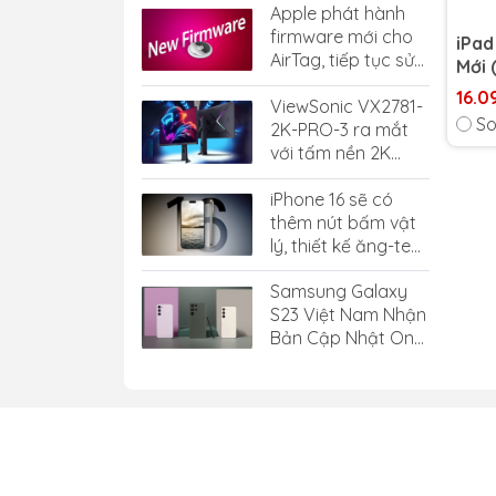
Apple phát hành
firmware mới cho
iPad
AirTag, tiếp tục sửa
Mới 
lỗi và cải thiện hiệu
16.0
ViewSonic VX2781-
năng
So
2K-PRO-3 ra mắt
với tấm nền 2K
240Hz, hiển thị 1.07
iPhone 16 sẽ có
tỷ màu, giá 7.38
thêm nút bấm vật
triệu đồng
lý, thiết kế ăng-ten
mmWave mới và
Samsung Galaxy
nút Action trạng
S23 Việt Nam Nhận
thái rắn
Bản Cập Nhật One
UI 6.0 Dựa Trên
Android 14