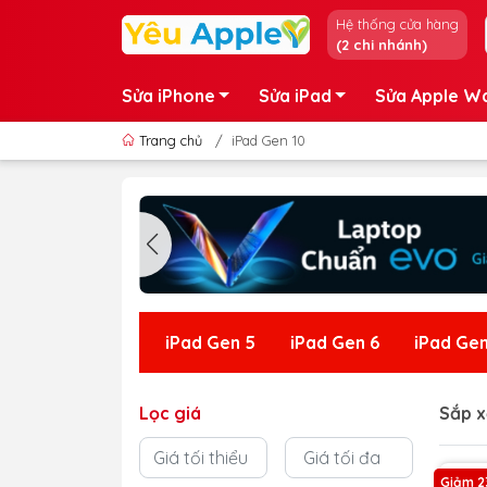
Hệ thống cửa hàng
(2 chi nhánh)
Sửa iPhone
Sửa iPad
Sửa Apple W
Trang chủ
/
iPad Gen 10
iPad Gen 5
iPad Gen 6
iPad Gen
Lọc giá
Sắp x
Giảm 