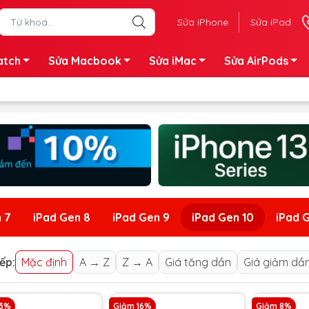
Sửa iPhone
Sửa iPad
atch
Sửa Macbook
Sửa iMac
Sửa AirPods
 7
iPad Gen 8
iPad Gen 9
iPad Gen 10
iPad G
ếp:
Mặc định
A → Z
Z → A
Giá tăng dần
Giá giảm dầ
23%
Giảm 16%
Giảm 8%