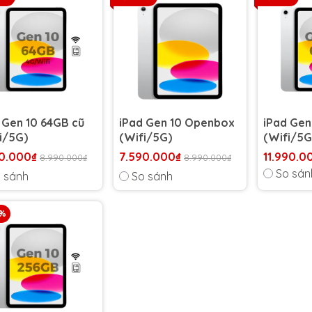
 Gen 10 64GB cũ
iPad Gen 10 Openbox
iPad Gen
i/5G)
(Wifi/5G)
(Wifi/5G
0.000₫
7.590.000₫
11.990.0
8.990.000₫
8.990.000₫
So sán
 sánh
So sánh
5%