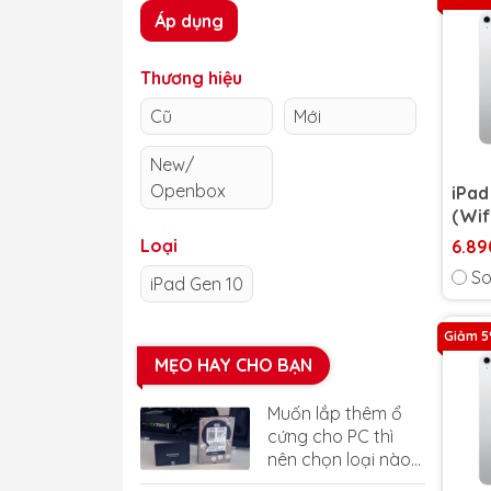
Áp dụng
Thương hiệu
Cũ
Mới
New/
Openbox
iPad
(Wif
Loại
6.89
So
iPad Gen 10
Giảm 
MẸO HAY CHO BẠN
Muốn lắp thêm ổ
cứng cho PC thì
nên chọn loại nào
tốt nhất?