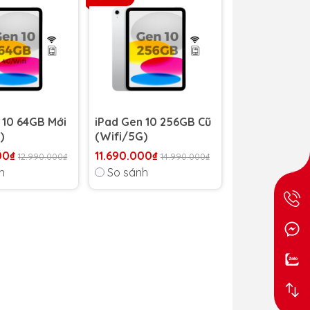
 10 64GB Mới
iPad Gen 10 256GB Cũ
)
(Wifi/5G)
00₫
11.690.000₫
12.990.000₫
14.990.000₫
h
So sánh