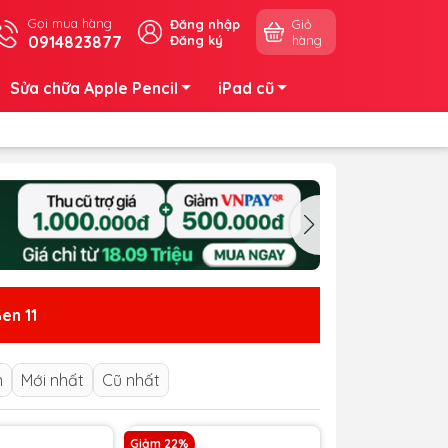
Gọi mua hàng
Đăng nhập
Giỏ
0914823877
Đăng ký
hàng
Sửa chữa Apple Pencil
iPad cũ
en 11
n
Mới nhất
Cũ nhất
Giảm 22%