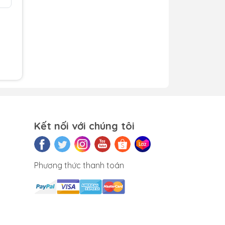
h5
nối
ới
 1,
Kết nối với chúng tôi
Phương thức thanh toán
 đi
ển
nh