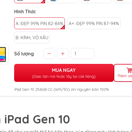
Hình Thức
A: ĐẸP 99% PIN 82-86%
A+: ĐẸP 99% PIN 87-94%
B: KÍNH, VỎ XẤU
Số lượng
MUA NGAY
Thêm và
(Giao tận nơi hoặc lấy tại cửa hàng)
iPad Gen 10 256GB Cũ (Wifi/5G) zin nguyên bản 100%
 iPad Gen 10