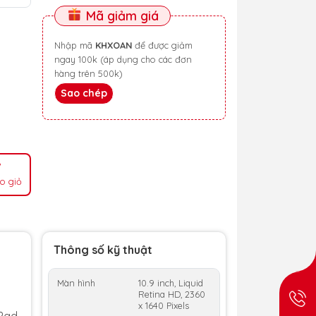
Mã giảm giá
Nhập mã
KHXOAN
để được giảm
ngay 100k (áp dụng cho các đơn
hàng trên 500k)
Sao chép
o giỏ
Thông số kỹ thuật
Màn hình
10.9 inch, Liquid
Retina HD, 2360
x 1640 Pixels