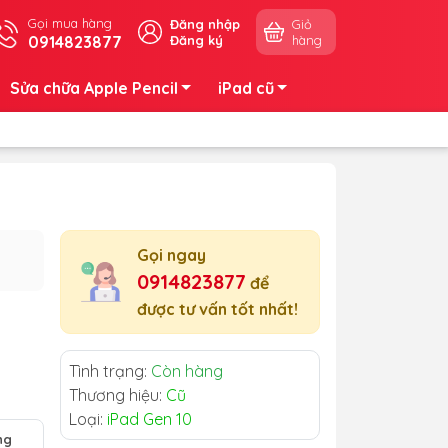
Gọi mua hàng
Đăng nhập
Giỏ
0914823877
Đăng ký
hàng
Sửa chữa Apple Pencil
iPad cũ
Gọi ngay
0914823877
để
được tư vấn tốt nhất!
Tình trạng:
Còn hàng
Thương hiệu:
Cũ
Loại:
iPad Gen 10
ng