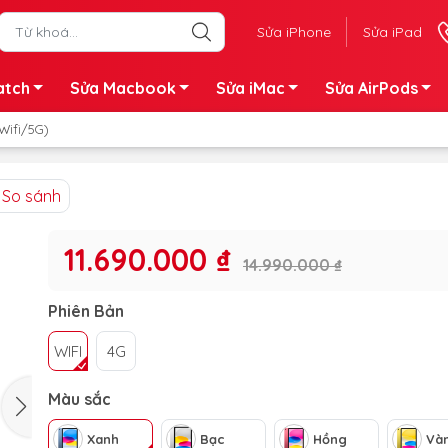
Sửa iPhone
Sửa iPad
atch
Sửa Macbook
Sửa iMac
Sửa AirPods
Wifi/5G)
So sánh
11.690.000 ₫
14.990.000 ₫
Phiên Bản
WIFI
4G
Màu sắc
Xanh
Bạc
Hồng
Và