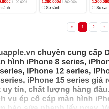
0.000₫
1.200.000₫
1.200.00
1.100.000₫
1.300.000₫
 sánh
So sánh
So sán
«
1
2
»
uapple.vn
chuyên cung cấp D
n hình iPhone 8 series, iPhon
 series, iPhone 12 series, iPh
 series, iPhone 15 series giá 
t uy tín, chất lượng hàng đầu
ch vụ ép cổ cáp màn hình iP
m bảo sửa nhanh lấy ngay. Vớ