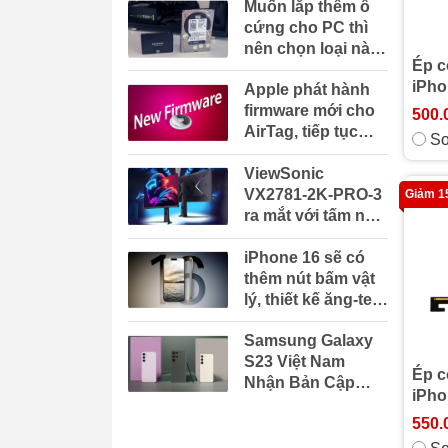
Muốn lắp thêm ổ
13 mini
iPhone 13
cứng cho PC thì
nên chọn loại nào
Ép c
tốt nhất?
12 Pro Max
12 Pro
iPho
Apple phát hành
firmware mới cho
500.
12 Mini
iPhone 12
AirTag, tiếp tục
So
sửa lỗi và cải thiện
ViewSonic
hiệu năng
11 Pro Max
11 Pro
VX2781-2K-PRO-3
Giảm 
ra mắt với tấm nền
iphone 11
XS Max
2K 240Hz, hiển thị
iPhone 16 sẽ có
1.07 tỷ màu, giá
XS
XR
thêm nút bấm vật
7.38 triệu đồng
lý, thiết kế ăng-ten
mmWave mới và
iPhone x
se 2020
Samsung Galaxy
nút Action trạng
S23 Việt Nam
thái rắn
Ép c
8 plus
iPhone 8
Nhận Bản Cập
iPho
Nhật One UI 6.0
550.
Dựa Trên Android
7 Plus
iPhone 7
14