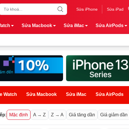
Sửa iPhone
Sửa iPad
Watch
Sửa Macbook
Sửa iMac
Sửa AirPods
e Watch
Sửa Macbook
Sửa iMac
Sửa AirPods
ếp:
Mặc định
A → Z
Z → A
Giá tăng dần
Giá giảm dần