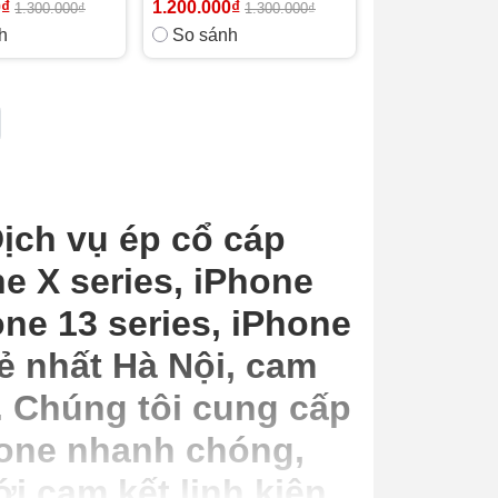
0₫
1.200.000₫
1.300.000₫
1.300.000₫
h
So sánh
ịch vụ ép cổ cáp
e X series, iPhone
one 13 series, iPhone
rẻ nhất Hà Nội, cam
. Chúng tôi cung cấp
hone nhanh chóng,
i cam kết linh kiện