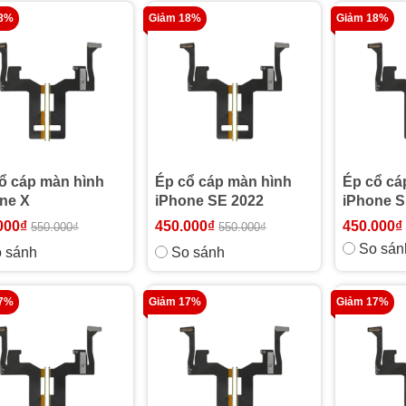
18%
Giảm 18%
Giảm 18%
ổ cáp màn hình
Ép cổ cáp màn hình
Ép cổ cá
ne X
iPhone SE 2022
iPhone S
000₫
450.000₫
450.000₫
550.000₫
550.000₫
So sán
 sánh
So sánh
17%
Giảm 17%
Giảm 17%