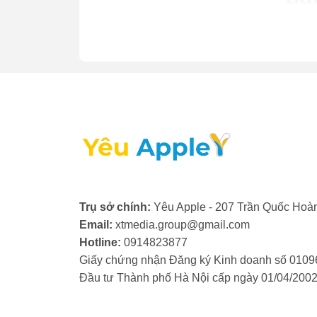
ch
dị
ch
Không
như i
Max, 
iPhon
iPhone
Hà Nộ
Trụ sở chính:
Yêu Apple - 207 Trần Quốc Hoàn
Email:
xtmedia.group@gmail.com
Hãy đ
Hotline:
0914823877
chất l
Giấy chứng nhận Đăng ký Kinh doanh số 0109
Đầu tư Thành phố Hà Nội cấp ngày 01/04/200
Dị