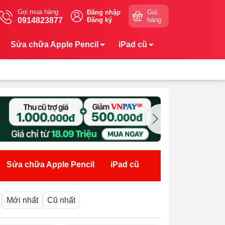
Gọi mua hàng
Đăng nhập
Giỏ
0914823877
Đăng ký
hàng
Sửa chữa Apple Pencil
iPad cũ
Sửa chữa Apple Pencil
iPad cũ
Mới nhất
Cũ nhất