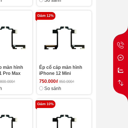
h
So sánh
Giảm 12%
p màn hình
Ép cổ cáp màn hình
1 Pro Max
iPhone 12 Mini
750.000₫
800.000₫
850.000₫
h
So sánh
Giảm 10%