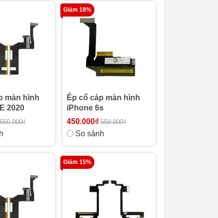
Giảm 18%
p màn hình
Ép cổ cáp màn hình
E 2020
iPhone 6s
450.000₫
550.000₫
550.000₫
h
So sánh
Giảm 15%