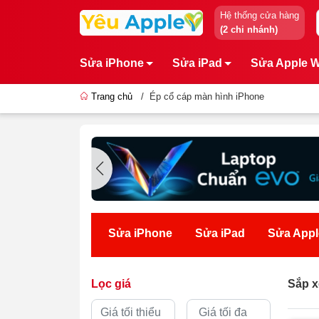
Hệ thống cửa hàng
(2 chi nhánh)
Sửa iPhone
Sửa iPad
Sửa Apple 
Trang chủ
/
Ép cổ cáp màn hình iPhone
Sửa iPhone
Sửa iPad
Sửa Appl
Lọc giá
Sắp x