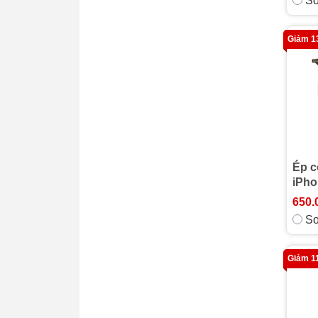
So
6s Plus
6s
Giảm 
Ép c
iPho
650.
So
Giảm 1