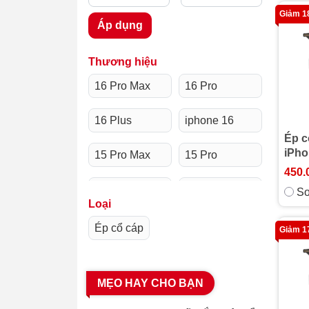
Giảm 
Áp dụng
Thương hiệu
16 Pro Max
16 Pro
16 Plus
iphone 16
Ép c
iPho
15 Pro Max
15 Pro
450.
15 Plus
iPhone 15
So
Loại
14 Pro Max
14 Pro
Ép cổ cáp
Giảm 
14 Plus
iPhone 14
MẸO HAY CHO BẠN
13 Pro Max
13 Pro