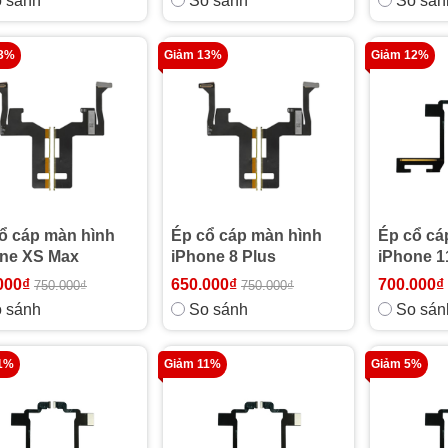
 sánh
So sánh
So sán
13%
Giảm 13%
Giảm 12%
ổ cáp màn hình
Ép cổ cáp màn hình
Ép cổ cá
ne XS Max
iPhone 8 Plus
iPhone 1
000₫
650.000₫
700.000₫
750.000₫
750.000₫
 sánh
So sánh
So sán
1%
Giảm 11%
Giảm 5%