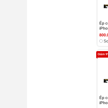
Ép c
iPho
800.
So
Giảm 
Ép c
iPho