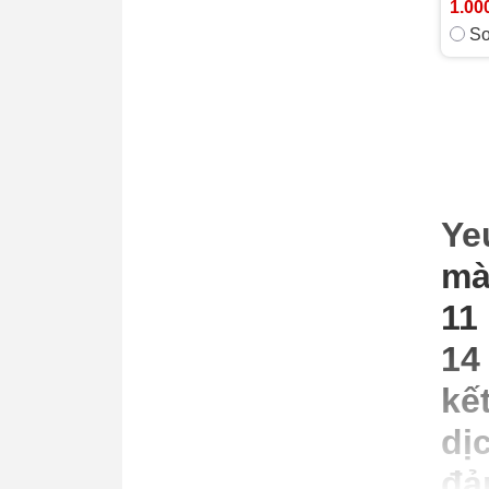
1.00
So
Ye
mà
11
14
kế
dị
đả