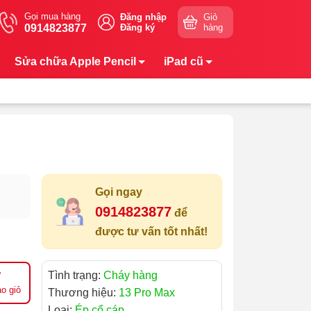
Gọi mua hàng
Đăng nhập
Giỏ
0914823877
Đăng ký
hàng
Sửa chữa Apple Pencil
iPad cũ
Gọi ngay
0914823877
để
được tư vấn tốt nhất!
Tình trạng:
Cháy hàng
o giỏ
Thương hiệu:
13 Pro Max
Loại:
Ép cổ cáp