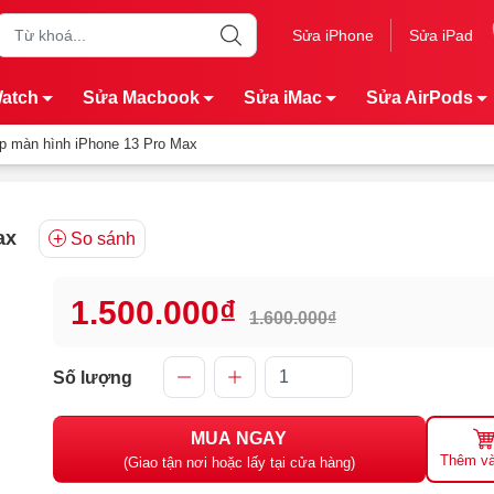
Sửa iPhone
Sửa iPad
Watch
Sửa Macbook
Sửa iMac
Sửa AirPods
p màn hình iPhone 13 Pro Max
ax
So sánh
1.500.000₫
1.600.000₫
Số lượng
MUA NGAY
Thêm và
(Giao tận nơi hoặc lấy tại cửa hàng)