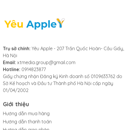
cung cấp dịch vụ thay
phản quang iPad
nhanh chóng, chuyên
nghiệp, đảm bảo sửa
Trụ sở chính:
Yêu Apple - 207 Trần Quốc Hoàn- Cầu Giấy,
Hà Nội
nhanh lấy ngay. Với
Email:
xtmedia.group@gmail.com
Hotline:
0914823877
cam kết linh kiện
Giấy chứng nhận Đăng ký Kinh doanh số 0109633762 do
Sở Kế hoạch và Đầu tư Thành phố Hà Nội cấp ngày
chính hãng ,
01/04/2002
Yeuapple.vn
là lựa
Giới thiệu
chọn số một cho dịch
Hướng dẫn mua hàng
Hướng dẫn thanh toán
Hướng dẫn giao nhận