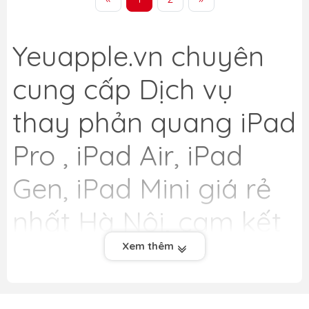
Yeuapple.vn
chuyên
cung cấp Dịch vụ
thay phản quang iPad
Pro , iPad Air, iPad
Gen, iPad Mini giá rẻ
nhất Hà Nội, cam kết
uy tín, chất lượng
Xem thêm
hàng đầu. Chúng tôi