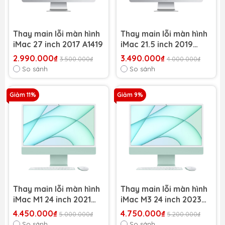
Thay main lỗi màn hình
Thay main lỗi màn hình
iMac 27 inch 2017 A1419
iMac 21.5 inch 2019
A2116
2.990.000₫
3.490.000₫
3.500.000₫
4.000.000₫
So sánh
So sánh
Giảm 11%
Giảm 9%
Thay main lỗi màn hình
Thay main lỗi màn hình
iMac M1 24 inch 2021
iMac M3 24 inch 2023
A2438
A2889
4.450.000₫
4.750.000₫
5.000.000₫
5.200.000₫
So sánh
So sánh