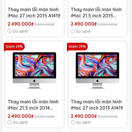
Thay main lỗi màn hình
Thay main lỗi màn hình
iMac 27 inch 2015 A1419
iMac 21.5 inch 2015
A1418
2.490.000₫
2.490.000₫
3.500.000₫
3.500.000₫
So sánh
So sánh
Giảm 29%
Giảm 29%
Thay main lỗi màn hình
Thay main lỗi màn hình
iMac 21.5 inch 2014
iMac 27 inch 2013 A1419
A1418
2.490.000₫
2.490.000₫
3.500.000₫
3.500.000₫
So sánh
So sánh