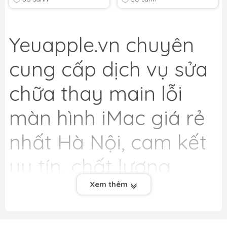
Yeuapple.vn
chuyên
cung cấp dịch vụ sửa
chữa thay main lỗi
màn hình iMac giá rẻ
nhất Hà Nội, cam kết
uy tín, chất lượng
hàng đầu. Chúng tôi
Xem thêm
cung cấp dịch vụ thay