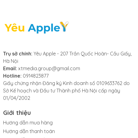
main lỗi màn hình
nhanh chóng, chuyên
nghiệp, đảm bảo sửa
nhanh lấy ngay. Với
Trụ sở chính:
Yêu Apple - 207 Trần Quốc Hoàn- Cầu Giấy,
Hà Nội
cam kết linh kiện
Email:
xtmedia.group@gmail.com
Hotline:
0914823877
chính hãng,
Giấy chứng nhận Đăng ký Kinh doanh số 0109633762 do
Sở Kế hoạch và Đầu tư Thành phố Hà Nội cấp ngày
Yeuapple.vn
là lựa
01/04/2002
chọn số một cho dịch
Giới thiệu
vụ thay main lỗi màn
Hướng dẫn mua hàng
Hướng dẫn thanh toán