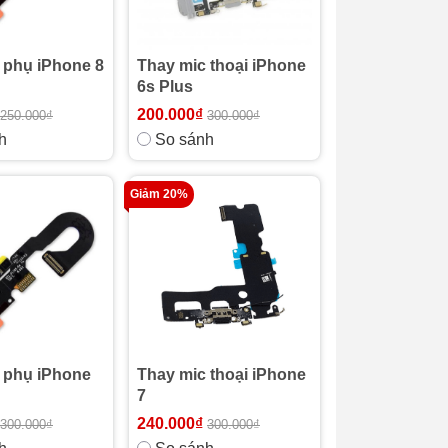
 phụ iPhone 8
Thay mic thoại iPhone
6s Plus
200.000₫
250.000₫
300.000₫
h
So sánh
Giảm 20%
 phụ iPhone
Thay mic thoại iPhone
7
240.000₫
300.000₫
300.000₫