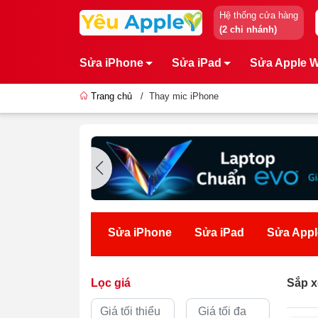
Hệ thống cửa hàng
(2 chi nhánh)
Sửa iPhone
Sửa iPad
Sửa Apple 
Trang chủ
/
Thay mic iPhone
Sửa iPhone
Sửa iPad
Sửa Appl
Lọc giá
Sắp x