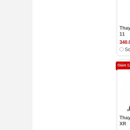
Thay
11
340.
So
Giảm 
Thay
XR