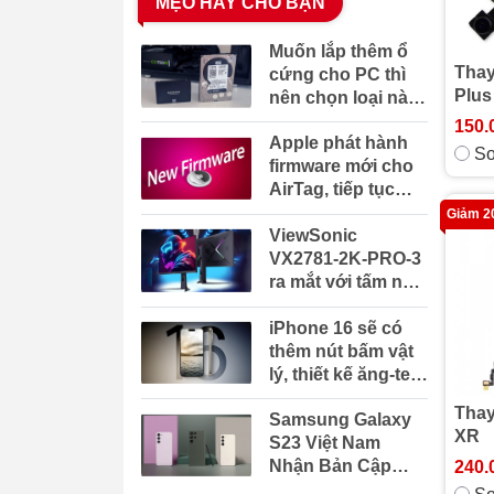
MẸO HAY CHO BẠN
13 Pro
13 mini
Muốn lắp thêm ổ
Thay
cứng cho PC thì
iPhone 13
12 Pro Max
Plus
nên chọn loại nào
tốt nhất?
150.
12 Pro
12 Mini
Apple phát hành
So
firmware mới cho
AirTag, tiếp tục
iPhone 12
11 Pro Max
sửa lỗi và cải thiện
Giảm 
ViewSonic
hiệu năng
11 Pro
iPhone 11
VX2781-2K-PRO-3
ra mắt với tấm nền
XS Max
XS
2K 240Hz, hiển thị
iPhone 16 sẽ có
1.07 tỷ màu, giá
thêm nút bấm vật
7.38 triệu đồng
iPhone xr
iPhone x
lý, thiết kế ăng-ten
mmWave mới và
Thay
se 2020
8 plus
Samsung Galaxy
nút Action trạng
XR
S23 Việt Nam
thái rắn
Nhận Bản Cập
240.
iPhone 8
7 Plus
Nhật One UI 6.0