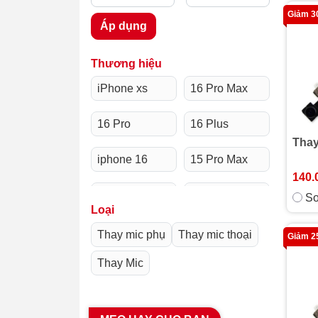
Giảm 
Áp dụng
Thương hiệu
iPhone xs
16 Pro Max
16 Pro
16 Plus
Thay
iphone 16
15 Pro Max
140.
15 Pro
15 Plus
So
Loại
iPhone 15
14 Pro Max
Thay mic phụ
Thay mic thoại
Giảm 
Thay Mic
14 Pro
14 Plus
iPhone 14
13 Pro Max