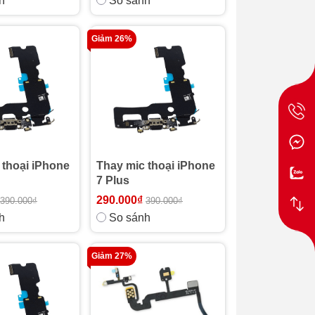
h
So sánh
Giảm 26%
 thoại iPhone
Thay mic thoại iPhone
7 Plus
290.000₫
390.000₫
390.000₫
h
So sánh
Giảm 27%