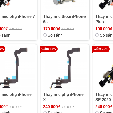
 mic phụ iPhone 7
Thay mic thoại iPhone
Thay mic
6s
Plus
000₫
170.000₫
190.000₫
200.000₫
200.000₫
 sánh
So sánh
So sán
20%
Giảm 31%
Giảm 20%
 mic phụ iPhone
Thay mic phụ iPhone
Thay mic
X
SE 2020
000₫
240.000₫
240.000₫
300.000₫
350.000₫