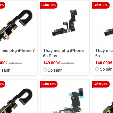
30%
Giảm 30%
Giảm 30%
 mic phụ iPhone 7
Thay mic phụ iPhone
Thay mic
6s Plus
6s
000₫
140.000₫
140.000₫
200.000₫
200.000₫
So sán
 sánh
So sánh
25%
Giảm 15%
Giảm 24%