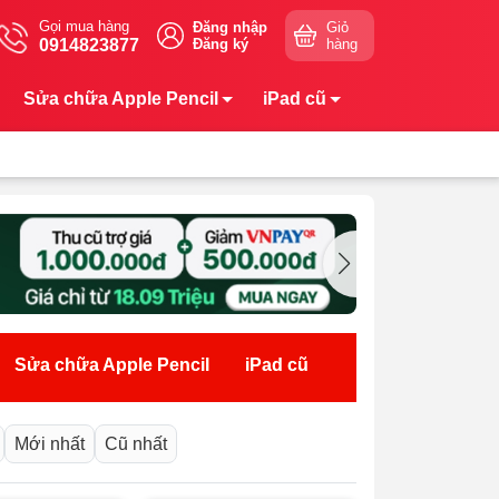
Gọi mua hàng
Đăng nhập
Giỏ
0914823877
Đăng ký
hàng
Sửa chữa Apple Pencil
iPad cũ
Sửa chữa Apple Pencil
iPad cũ
Mới nhất
Cũ nhất