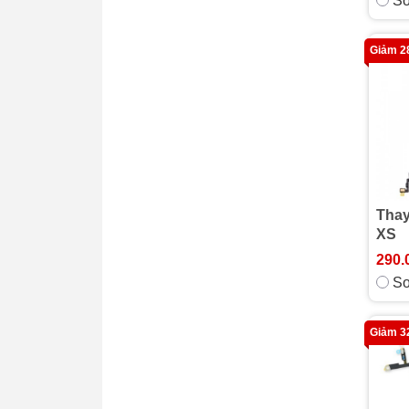
So
Dựa Trên Android
iPhone 7
6s Plus
14
Giảm 
6s
SE 2022
Thay
XS
290.
So
Giảm 