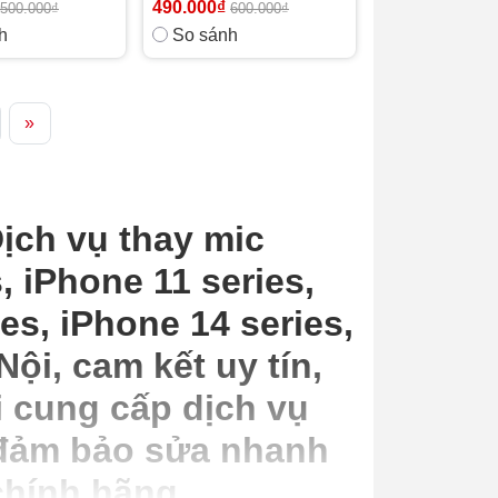
490.000₫
500.000₫
600.000₫
h
So sánh
»
ịch vụ thay mic
, iPhone 11 series,
es, iPhone 14 series,
Nội, cam kết uy tín,
 cung cấp dịch vụ
 đảm bảo sửa nhanh
chính hãng,