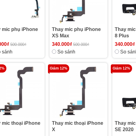
 mic phụ iPhone
Thay mic phụ iPhone
Thay mic
XS Max
8 Plus
000₫
340.000₫
340.000₫
500.000₫
500.000₫
 sánh
So sánh
So sán
12%
Giảm 12%
Giảm 12%
 mic thoại iPhone
Thay mic thoại iPhone
Thay mic
X
SE 2020