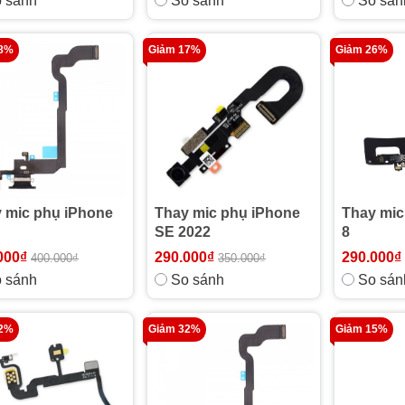
 sánh
So sánh
So sán
28%
Giảm 17%
Giảm 26%
 mic phụ iPhone
Thay mic phụ iPhone
Thay mic
SE 2022
8
000₫
290.000₫
290.000₫
400.000₫
350.000₫
 sánh
So sánh
So sán
32%
Giảm 32%
Giảm 15%