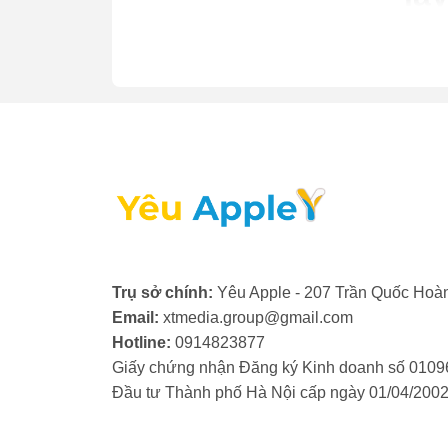
Ye
mi
Không
8, iP
iPhon
iPhon
iPhone
nhanh
Hãy đ
Trụ sở chính:
Yêu Apple - 207 Trần Quốc Hoàn
sửa nh
Email:
xtmedia.group@gmail.com
Hotline:
0914823877
Giấy chứng nhận Đăng ký Kinh doanh số 0109
Đầu tư Thành phố Hà Nội cấp ngày 01/04/200
Dị