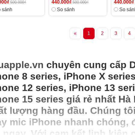
000₫
440.000₫
440.000₫
500.000₫
500.000₫
 sánh
So sánh
So sán
«
1
2
3
4
uapple.vn
chuyên cung cấp D
hone 8 series, iPhone X series
hone 12 series, iPhone 13 seri
hone 15 series giá rẻ nhất Hà 
ất lượng hàng đầu. Chúng tôi
ay mic iPhone nhanh chóng,
y ngay. Với cam kết linh kiện 