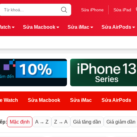
Sửa iPhone
Sửa iPad
Watch
Sửa Macbook
Sửa iMac
Sửa AirPods
e Watch
Sửa Macbook
Sửa iMac
Sửa AirPods
ếp:
Mặc định
A → Z
Z → A
Giá tăng dần
Giá giảm dần