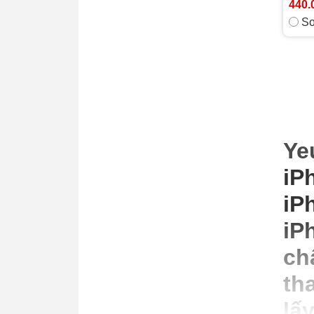
440.
So
Ye
iP
iP
iP
ch
th
lấ