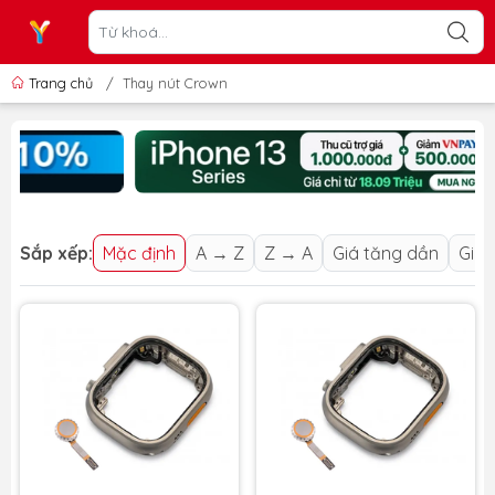
Trang chủ
/
Thay nút Crown
Sắp xếp:
Mặc định
A → Z
Z → A
Giá tăng dần
Giá 