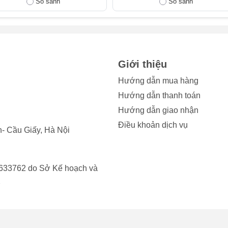
So sánh
So sánh
Nút bị kẹt cứng, khó bấm hoặc bị lún sâu xuống, không nảy lên 
 Crown đã bị biến dạng sau khi va đập, và bạn cần thay Crown
Crown nhưng máy không quay về màn hình chính hoặc không m
Giới thiệu
ng bấm lại không hoạt động.
Hướng dẫn mua hàng
m màn hình phóng to/thu nhỏ liên tục mà không có sự tác động c
Hướng dẫn thanh toán
ín hiệu sai.
Hướng dẫn giao nhận
Điều khoản dịch vụ
g các dấu hiệu trên, hãy mang thiết bị đến trung tâm sửa chữa
- Cầu Giấy, Hà Nội
le Watch kịp thời.
633762 do Sở Kế hoạch và
2
 nút Crown Apple Watch Series 11
 Watch Series 11 diễn ra an toàn và hiệu quả, bạn nên nắm rõ 