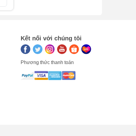
So sánh
So sán
như
ở
Kết nối với chúng tôi
ủa
Phương thức thanh toán
 uy
các