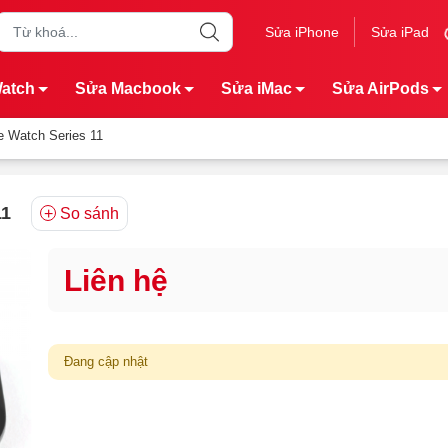
Sửa iPhone
Sửa iPad
Watch
Sửa Macbook
Sửa iMac
Sửa AirPods
e Watch Series 11
11
So sánh
Liên hệ
Đang cập nhật