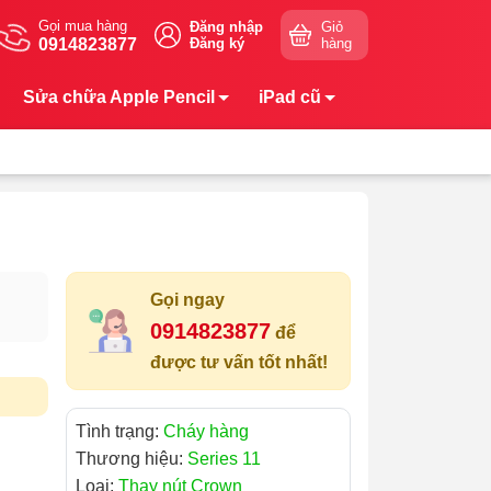
Gọi mua hàng
Đăng nhập
Giỏ
0914823877
Đăng ký
hàng
Sửa chữa Apple Pencil
iPad cũ
Gọi ngay
0914823877
để
được tư vấn tốt nhất!
Tình trạng:
Cháy hàng
Thương hiệu:
Series 11
Loại:
Thay nút Crown