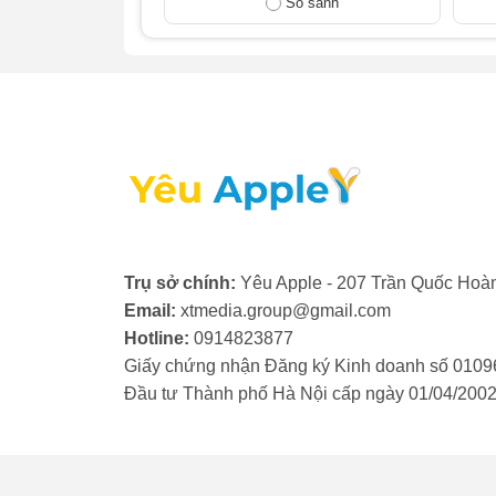
So sánh
- Nút Crown bị kẹt, lỏng hoặc không nảy: 
bình thường. Đây là dấu hiệu của việc nút
Apple Watch Series 11 để khắc phục.
- Nút bấm không phản hồi: Bạn bấm nút 
ứng dụng. Dù nút vẫn xoay được, chức nă
- Nút Crown tự hoạt động: Nút tự xoay, là
bạn. Lỗi này có thể do cáp bị chập, gây ra t
Nếu Apple Watch của bạn gặp phải một tron
Trụ sở chính:
Yêu Apple - 207 Trần Quốc Hoàn
tín để được kiểm tra và thay nút Crown App
Email:
xtmedia.group@gmail.com
Hotline:
0914823877
Giấy chứng nhận Đăng ký Kinh doanh số 0109
Đầu tư Thành phố Hà Nội cấp ngày 01/04/200
3. Những lưu ý trước khi thay
Để đảm bảo quá trình thay nút Crown Apple