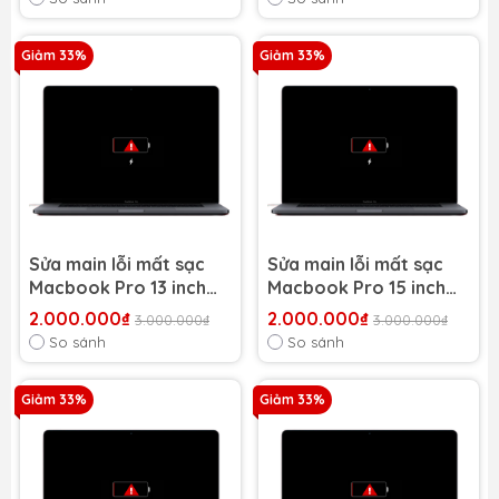
Giảm 33%
Giảm 33%
Sửa main lỗi mất sạc
Sửa main lỗi mất sạc
Macbook Pro 13 inch
Macbook Pro 15 inch
2014 A1502
2013 A1398
2.000.000₫
2.000.000₫
3.000.000₫
3.000.000₫
So sánh
So sánh
Giảm 33%
Giảm 33%