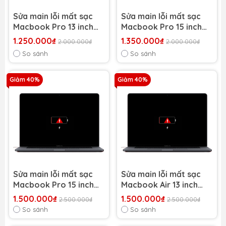
Sửa main lỗi mất sạc
Sửa main lỗi mất sạc
Macbook Pro 13 inch
Macbook Pro 15 inch
2010 A1278
2011 A1286
1.250.000₫
1.350.000₫
2.000.000₫
2.000.000₫
So sánh
So sánh
Giảm 40%
Giảm 40%
Sửa main lỗi mất sạc
Sửa main lỗi mất sạc
Macbook Pro 15 inch
Macbook Air 13 inch
2012 A1286
2011 A1466
1.500.000₫
1.500.000₫
2.500.000₫
2.500.000₫
So sánh
So sánh