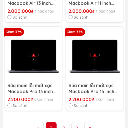
Macbook Air 13 inch
Macbook Air 11 inch
2012 A1466
2012 (A1465/ A1370)
2.000.000₫
2.000.000₫
3.000.000₫
3.000.000₫
So sánh
So sánh
Giảm 37%
Giảm 37%
Sửa main lỗi mất sạc
Sửa main lỗi mất sạc
Macbook Pro 13 inch
Macbook Pro 15 inch
2017 A1706
2016 A1707
2.200.000₫
2.200.000₫
3.500.000₫
3.500.000₫
So sánh
So sánh
«
1
2
3
»