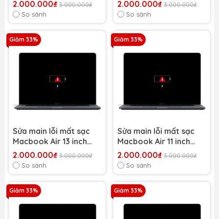
2015 A1466
2015 (A1465/ A1370)
2.000.000₫
2.000.000₫
3.000.000₫
3.000.000₫
So sánh
So sánh
Giảm 33%
Giảm 33%
Sửa main lỗi mất sạc
Sửa main lỗi mất sạc
Macbook Air 13 inch
Macbook Air 11 inch
2014 A1466
2014 A1465
2.000.000₫
2.000.000₫
3.000.000₫
3.000.000₫
So sánh
So sánh
Giảm 33%
Giảm 33%