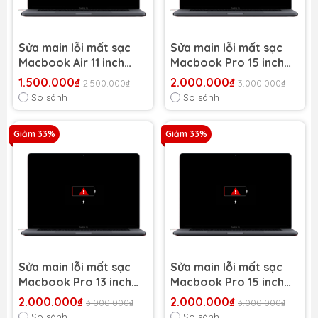
Sửa main lỗi mất sạc
Sửa main lỗi mất sạc
Macbook Air 11 inch
Macbook Pro 15 inch
2010 (A1465/ A1370)
2015 A1398
1.500.000₫
2.000.000₫
2.500.000₫
3.000.000₫
So sánh
So sánh
Giảm 33%
Giảm 33%
Sửa main lỗi mất sạc
Sửa main lỗi mất sạc
Macbook Pro 13 inch
Macbook Pro 15 inch
2015 A1502
2014 A1398
2.000.000₫
2.000.000₫
3.000.000₫
3.000.000₫
So sánh
So sánh