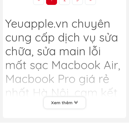
Yeuapple.vn
chuyên
cung cấp dịch vụ sửa
chữa, sửa main lỗi
mất sạc Macbook Air,
Macbook Pro giá rẻ
nhất Hà Nội, cam kết
uy tín, chất lượng
Xem thêm
hàng đầu. Chúng tôi