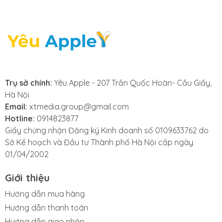
cung cấp dịch vụ sửa
main lỗi mất sạc
Macbook nhanh
chóng, chuyên
Trụ sở chính:
Yêu Apple - 207 Trần Quốc Hoàn- Cầu Giấy,
Hà Nội
nghiệp, đảm bảo sửa
Email:
xtmedia.group@gmail.com
Hotline:
0914823877
nhanh lấy ngay. Với
Giấy chứng nhận Đăng ký Kinh doanh số 0109633762 do
Sở Kế hoạch và Đầu tư Thành phố Hà Nội cấp ngày
cam kết linh kiện
01/04/2002
chính hãng,
Giới thiệu
Yeuapple.vn
là lựa
Hướng dẫn mua hàng
Hướng dẫn thanh toán
Hướng dẫn giao nhận