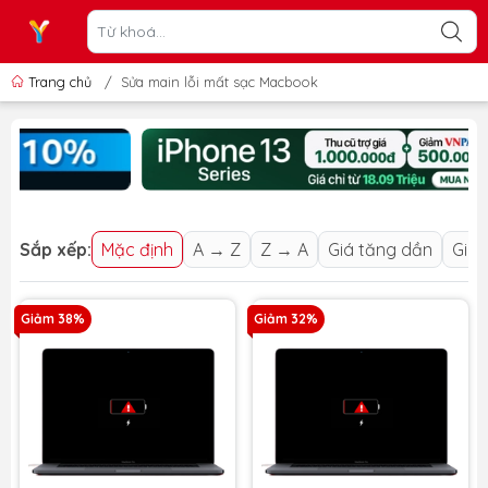
Trang chủ
/
Sửa main lỗi mất sạc Macbook
Sắp xếp:
Mặc định
A → Z
Z → A
Giá tăng dần
Giá 
Giảm 38%
Giảm 32%