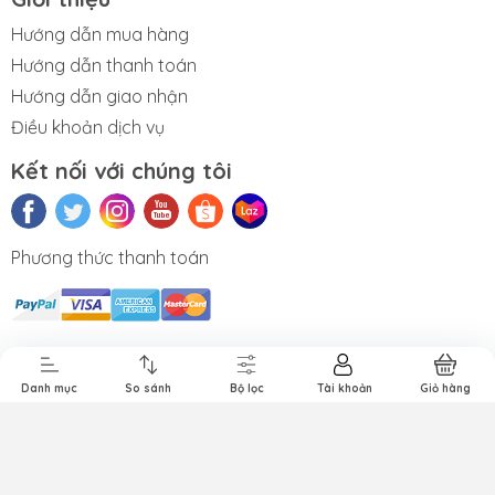
Hướng dẫn mua hàng
Hướng dẫn thanh toán
Hướng dẫn giao nhận
Điều khoản dịch vụ
Kết nối với chúng tôi
Phương thức thanh toán
Sửa iMac
Sửa AirPods
Sửa chữa
iPad cũ
Apple Pencil
Danh mục
So sánh
Bộ lọc
Tài khoản
Giỏ hàng
Thế giới Apple. Cung cấp bởi Sapo.