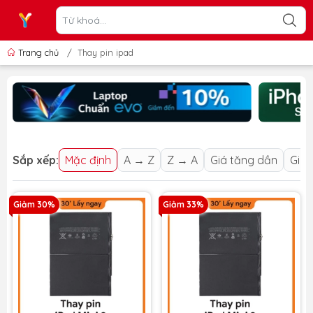
Trang chủ
/
Thay pin ipad
Sắp xếp:
Mặc định
A → Z
Z → A
Giá tăng dần
Giá 
Giảm 30%
Giảm 33%