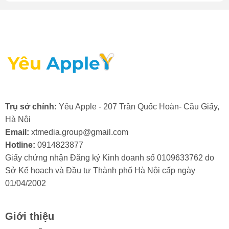
hàng đầu. Chúng tôi cung
cấp dịch vụ thay kính lưng
iPhone nhanh chóng, đảm
bảo sửa nhanh lấy ngay.
Với cam kết linh kiện
Trụ sở chính:
Yêu Apple - 207 Trần Quốc Hoàn- Cầu Giấy,
chính hãng, Yeuapple.vn
Hà Nội
là lựa chọn số một cho
Email:
xtmedia.group@gmail.com
Hotline:
0914823877
dịch vụ thay kính lưng
Giấy chứng nhận Đăng ký Kinh doanh số 0109633762 do
iPhone giá rẻ, uy tín, chất
Sở Kế hoạch và Đầu tư Thành phố Hà Nội cấp ngày
01/04/2002
lượng tại Hà Nội.
Giới thiệu
Không những thế, Dịch vụ sửa chữa, thay kính lưng