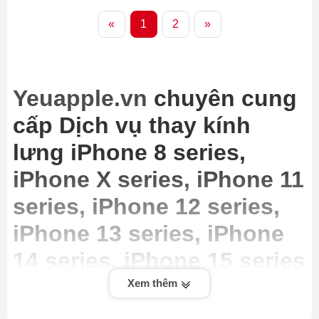
«
1
2
»
Yeuapple.vn
chuyên cung
cấp Dịch vụ thay kính
lưng iPhone 8 series,
iPhone X series, iPhone 11
series, iPhone 12 series,
iPhone 13 series, iPhone
14 series, iPhone 15 series
giá rẻ nhất Hà Nội, cam
Xem thêm
kết uy tín, chất lượng