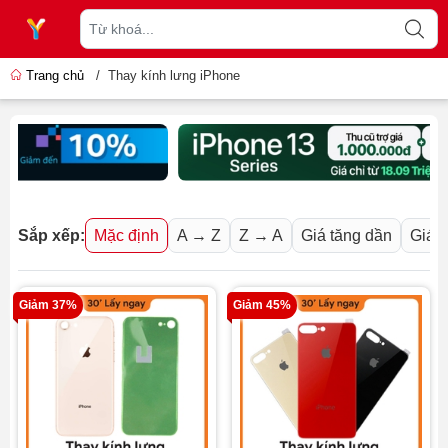
Trang chủ
/
Thay kính lưng iPhone
Sắp xếp:
Mặc định
A → Z
Z → A
Giá tăng dần
Giá 
Giảm 37%
Giảm 45%