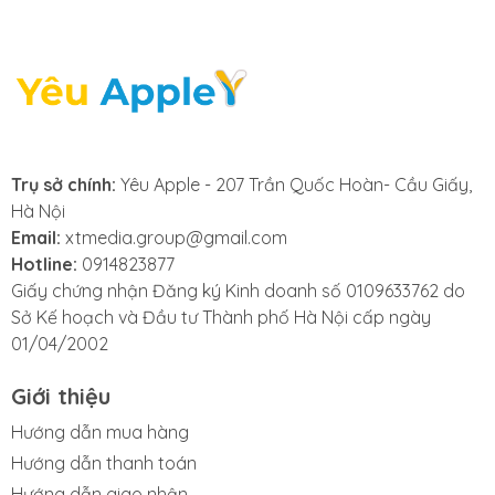
iPhone 14 series,
iPhone 15 series giá rẻ
nhất Hà Nội, cam kết
uy tín, chất lượng
Trụ sở chính:
Yêu Apple - 207 Trần Quốc Hoàn- Cầu Giấy,
Hà Nội
hàng đầu. Chúng tôi
Email:
xtmedia.group@gmail.com
Hotline:
0914823877
cung cấp dịch vụ sửa
Giấy chứng nhận Đăng ký Kinh doanh số 0109633762 do
Sở Kế hoạch và Đầu tư Thành phố Hà Nội cấp ngày
sọc màn hình iPhone
01/04/2002
nhanh chóng, đảm
Giới thiệu
bảo sửa nhanh lấy
Hướng dẫn mua hàng
Hướng dẫn thanh toán
Hướng dẫn giao nhận