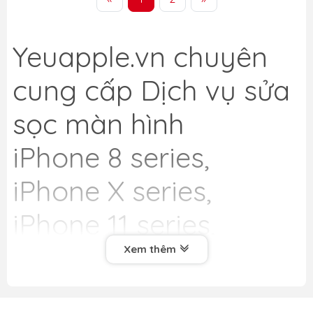
Yeuapple.vn
chuyên
cung cấp Dịch vụ sửa
sọc màn hình
iPhone 8 series,
iPhone X series,
iPhone 11 series,
iPhone 12 series,
Xem thêm
iPhone 13 series,