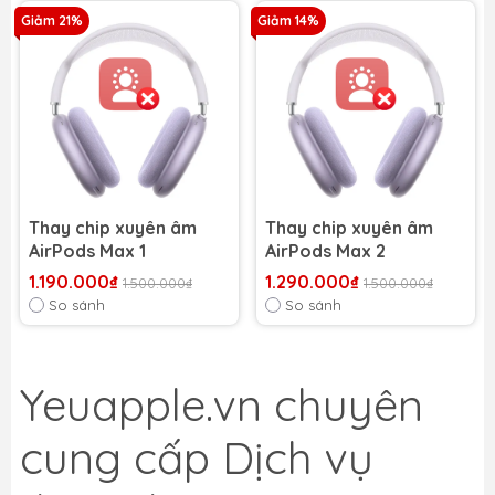
Giảm 21%
Giảm 14%
Thay chip xuyên âm
Thay chip xuyên âm
AirPods Max 1
AirPods Max 2
1.190.000₫
1.290.000₫
1.500.000₫
1.500.000₫
So sánh
So sánh
Yeuapple.vn
chuyên
cung cấp Dịch vụ