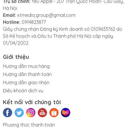
Trụ sở chính:
Yêu Apple - 207 Trần Quốc Hoàn- Cầu Giấy,
Hà Nội
chóng, đảm bảo sửa
Email:
xtmedia.group@gmail.com
Hotline:
0914823877
nhanh lấy ngay. Với
Giấy chứng nhận Đăng ký Kinh doanh số 0109633762 do
Sở Kế hoạch và Đầu tư Thành phố Hà Nội cấp ngày
cam kết linh kiện
01/04/2002
chính hãng,
Giới thiệu
Yeuapple.vn
là lựa
Hướng dẫn mua hàng
Hướng dẫn thanh toán
chọn số một cho dịch
Hướng dẫn giao nhận
Điều khoản dịch vụ
vụ thay chip xuyên
Kết nối với chúng tôi
âm AirPods giá rẻ, uy
tín, chất lượng tại Hà
Phương thức thanh toán
Sửa iMac
Sửa AirPods
Sửa chữa
iPad cũ
Apple Pencil