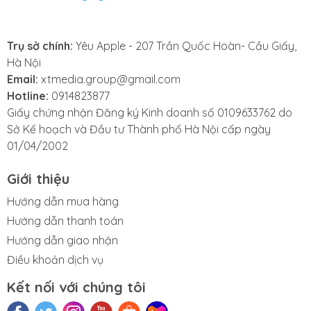
loa Apple Watch
nhanh chóng, chuyên
Trụ sở chính:
Yêu Apple - 207 Trần Quốc Hoàn- Cầu Giấy,
Hà Nội
nghiệp, đảm bảo sửa
Email:
xtmedia.group@gmail.com
Hotline:
0914823877
nhanh lấy ngay. Với
Giấy chứng nhận Đăng ký Kinh doanh số 0109633762 do
Sở Kế hoạch và Đầu tư Thành phố Hà Nội cấp ngày
cam kết linh kiện
01/04/2002
chính hãng,
Giới thiệu
Yeuapple.vn
là lựa
Hướng dẫn mua hàng
Hướng dẫn thanh toán
chọn số một cho dịch
Hướng dẫn giao nhận
Điều khoản dịch vụ
vụ thay loa Apple
Kết nối với chúng tôi
Watch giá rẻ, uy tín,