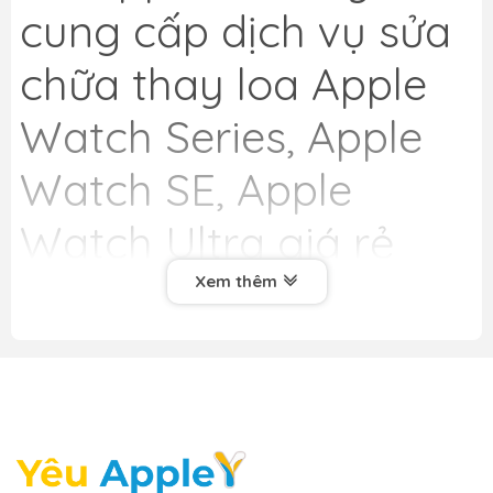
cung cấp dịch vụ sửa
chữa thay loa Apple
Watch Series, Apple
Watch SE, Apple
Watch Ultra giá rẻ
nhất Hà Nội, cam kết
Xem thêm
uy tín, chất lượng
hàng đầu. Chúng tôi
cung cấp dịch vụ thay