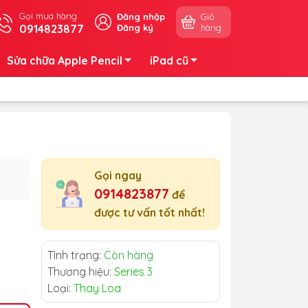
Gọi mua hàng
Đăng nhập
Giỏ
0914823877
Đăng ký
hàng
Sửa chữa Apple Pencil
iPad cũ
Gọi ngay
0914823877
để
được tư vấn tốt nhất!
Tình trạng:
Còn hàng
Thương hiệu:
Series 3
Loại:
Thay Loa