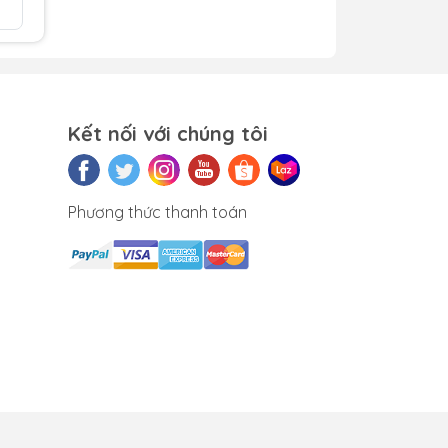
So sán
y
Kết nối với chúng tôi
đoạn
c
Phương thức thanh toán
ược
lưu