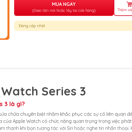
MUA NGAY
Thêm và
(Giao tận nơi hoặc lấy tại cửa hàng)
Đang cập nhật
 Watch Series 3
 3 là gì?
ụ sửa chữa chuyên biệt nhằm khắc phục các sự cố liên quan đ
a của Apple Watch có chức năng quan trọng trong việc phá
 thanh khi bạn tương tác với Siri hoặc nghe tin nhắn thoại. 