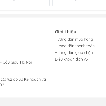
 có tiếng lách tách khó chịu.
: Dù đã tăng âm lượng đến mức tối đa, bạn vẫn chỉ nghe thấ
. Tình trạng này là một dấu hiệu phổ biến cho thấy loa đã bị
Giới thiệu
thanh từ loa không ổn định, lúc phát ra lúc lại tắt, gây gián 
Hướng dẫn mua hàng
Hướng dẫn thanh toán
n nhận được tin nhắn thoại, loa không phát ra âm thanh, buộ
Hướng dẫn giao nhận
Điều khoản dịch vụ
 trên, hãy mang thiết bị đến trung tâm sửa chữa uy tín để đ
- Cầu Giấy, Hà Nội
kịp thời.
9633762 do Sở Kế hoạch và
002
 loa Apple Watch Series 3
h Series 3 diễn ra an toàn và hiệu quả, bạn nên nắm rõ các 