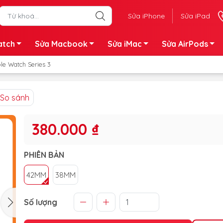
Sửa iPhone
Sửa iPad
atch
Sửa Macbook
Sửa iMac
Sửa AirPods
le Watch Series 3
So sánh
380.000 ₫
PHIÊN BẢN
42MM
38MM
Số lượng