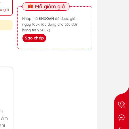
Mã giảm giá
o giỏ
Nhập mã
KHXOAN
để được giảm
ngay 100k (áp dụng cho các đơn
hàng trên 500k)
Sao chép
ến
t âm
Khi