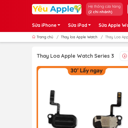
Hệ thống cửa hàng
(2 chi nhánh)
Sửa iPhone
Sửa iPad
Sửa Apple W
Trang chủ
/
Thay loa Apple Watch
/
Thay Loa App
Thay Loa Apple Watch Series 3