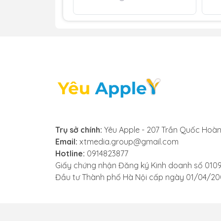
không còn trong trẻo mà bị rè, nhiễu hoặc
- Âm lượng nhỏ hoặc mất tiếng hoàn toàn
tiếng rất nhỏ hoặc không nghe thấy gì cả
hỏng.
- Loa bị ngắt quãng, lúc có lúc không: Âm 
nghiêm trọng khi sử dụng.
- Không nghe được tin nhắn thoại: Khi bạ
bạn phải dùng tai nghe để nghe.
Nếu bạn gặp phải một trong các dấu hiệu
Trụ sở chính:
Yêu Apple - 207 Trần Quốc Hoàn
kiểm tra và thay loa Apple Watch Series 3 
Email:
xtmedia.group@gmail.com
Hotline:
0914823877
Giấy chứng nhận Đăng ký Kinh doanh số 010
Đầu tư Thành phố Hà Nội cấp ngày 01/04/2
3. Những lưu ý trước khi thay
Để đảm bảo quá trình thay loa Apple Watc