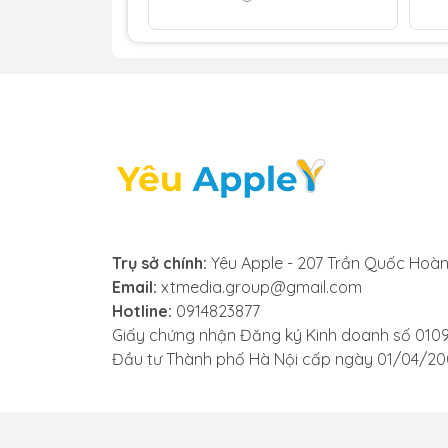
không còn trong trẻo mà bị rè, nhiễu hoặc
- Âm lượng nhỏ hoặc mất tiếng hoàn toàn
tiếng rất nhỏ hoặc không nghe thấy gì cả
hỏng.
- Loa bị ngắt quãng, lúc có lúc không: Âm 
nghiêm trọng khi sử dụng.
- Không nghe được tin nhắn thoại: Khi bạ
bạn phải dùng tai nghe để nghe.
Nếu bạn gặp phải một trong các dấu hiệu
Trụ sở chính:
Yêu Apple - 207 Trần Quốc Hoàn
kiểm tra và thay loa Apple Watch Series 6 
Email:
xtmedia.group@gmail.com
Hotline:
0914823877
Giấy chứng nhận Đăng ký Kinh doanh số 010
Đầu tư Thành phố Hà Nội cấp ngày 01/04/2
3. Những lưu ý trước khi thay
Để đảm bảo quá trình thay loa Apple Watc