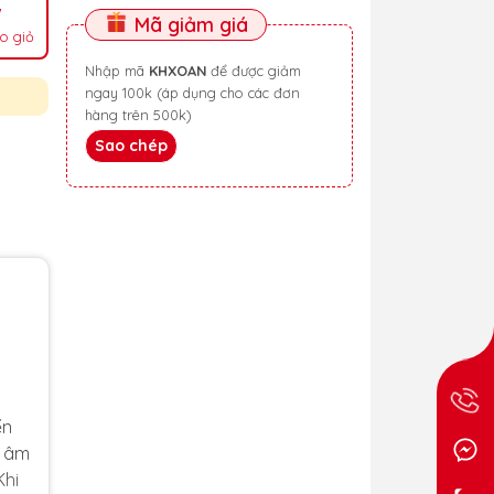
Mã giảm giá
o giỏ
Nhập mã
KHXOAN
để được giảm
ngay 100k (áp dụng cho các đơn
hàng trên 500k)
Sao chép
ến
t âm
Khi