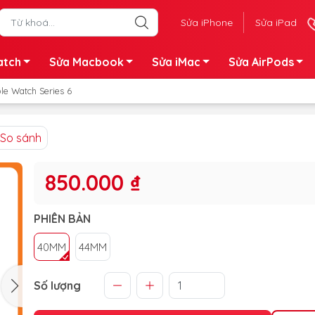
Sửa iPhone
Sửa iPad
atch
Sửa Macbook
Sửa iMac
Sửa AirPods
le Watch Series 6
So sánh
850.000 ₫
PHIÊN BẢN
40MM
44MM
Số lượng