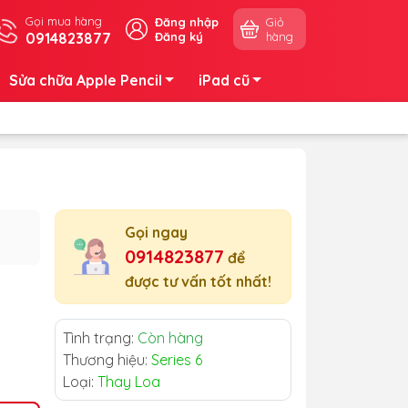
Gọi mua hàng
Đăng nhập
Giỏ
0914823877
Đăng ký
hàng
Sửa chữa Apple Pencil
iPad cũ
Gọi ngay
0914823877
để
được tư vấn tốt nhất!
Tình trạng:
Còn hàng
Thương hiệu:
Series 6
Loại:
Thay Loa