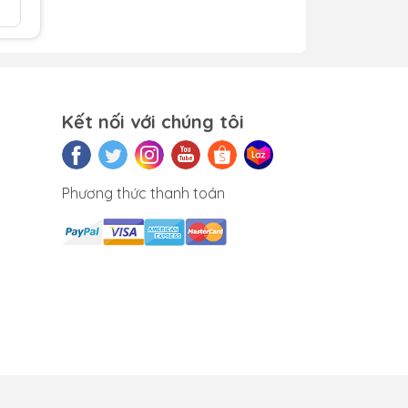
So sán
y
Kết nối với chúng tôi
đoạn
c
Phương thức thanh toán
ược
lưu