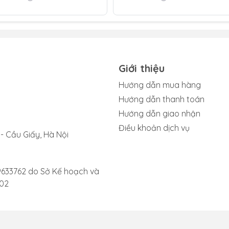
 có tiếng lách tách khó chịu.
: Dù đã tăng âm lượng đến mức tối đa, bạn vẫn chỉ nghe thấ
. Tình trạng này là một dấu hiệu phổ biến cho thấy loa đã bị
Giới thiệu
thanh từ loa không ổn định, lúc phát ra lúc lại tắt, gây gián 
Hướng dẫn mua hàng
Hướng dẫn thanh toán
n nhận được tin nhắn thoại, loa không phát ra âm thanh, buộ
Hướng dẫn giao nhận
Điều khoản dịch vụ
 trên, hãy mang thiết bị đến trung tâm sửa chữa uy tín để đ
- Cầu Giấy, Hà Nội
kịp thời.
9633762 do Sở Kế hoạch và
002
 loa Apple Watch Series 6
h Series 6 diễn ra an toàn và hiệu quả, bạn nên nắm rõ các 