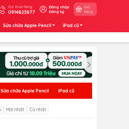
Gọi mua hàng
Đăng nhập
Giỏ
0914823877
Đăng ký
hàng
Sửa chữa Apple Pencil
iPad cũ
Sửa chữa Apple Pencil
iPad cũ
n
Mới nhất
Cũ nhất