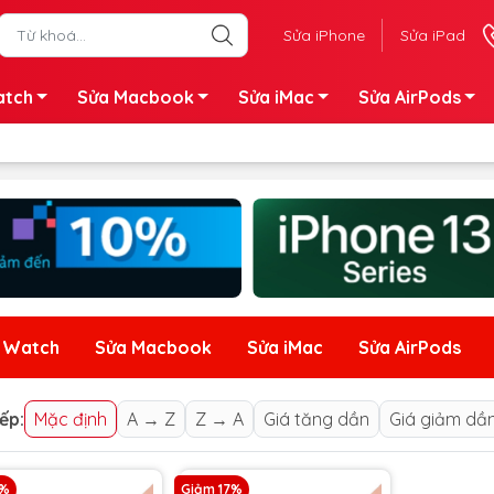
Sửa iPhone
Sửa iPad
atch
Sửa Macbook
Sửa iMac
Sửa AirPods
e Watch
Sửa Macbook
Sửa iMac
Sửa AirPods
ếp:
Mặc định
A → Z
Z → A
Giá tăng dần
Giá giảm dầ
8%
Giảm 17%