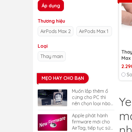
Áp dụng
Thương hiệu
AirPods Max 2
AirPods Max 1
Loại
Thay
Thay main
Max 
2.29
So
MẸO HAY CHO BẠN
Muốn lắp thêm ổ
cứng cho PC thì
Ye
nên chọn loại nào
tốt nhất?
ma
Apple phát hành
firmware mới cho
nh
AirTag, tiếp tục sửa