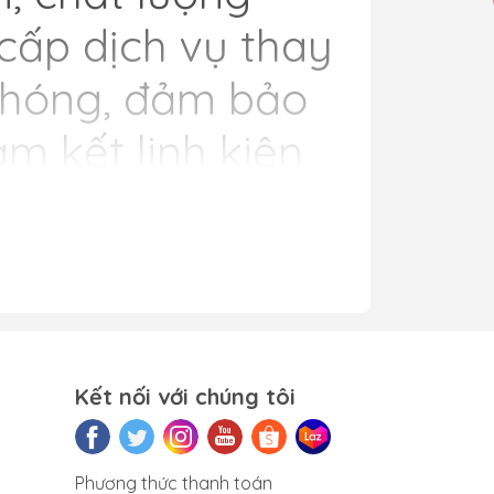
cấp dịch vụ thay
chóng, đảm bảo
m kết linh kiện
 lựa chọn số một
ods Max giá rẻ,
i.
pple.vn
phục vụ đầy đủ các dòng máy như
 2, AirPods Pro (USB-C), AirPods Max và các
Kết nối với chúng tôi
 nhất Hà Nội, sửa nhanh lấy ngay, và sử dụng
, thay main AirPods Max tốt nhất, uy tín,
Phương thức thanh toán