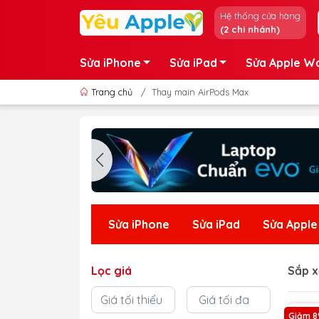
Hệ thống cửa hàng
(2 chi nhánh)
Sửa iPhone
Sửa iPad
Sửa Apple W
Trang chủ
/
Thay main AirPods Max
Sửa iPhone
Sửa iPad
Sửa Appl
Lọc giá
Sắp x
Giảm 