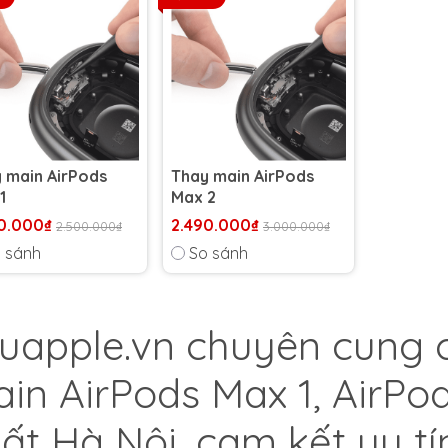
 main AirPods
Thay main AirPods
1
Max 2
0.000₫
2.490.000₫
2.500.000₫
3.000.000₫
 sánh
So sánh
uapple.vn
chuyên cung c
in AirPods Max 1, AirPod
ất Hà Nội, cam kết uy tí