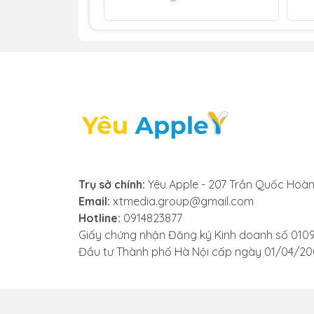
không còn trong trẻo mà bị rè, nhiễu hoặc
- Âm lượng nhỏ hoặc mất tiếng hoàn toàn
tiếng rất nhỏ hoặc không nghe thấy gì cả
hỏng.
- Loa bị ngắt quãng, lúc có lúc không: Âm 
nghiêm trọng khi sử dụng.
- Không nghe được tin nhắn thoại: Khi bạ
bạn phải dùng tai nghe để nghe.
Nếu bạn gặp phải một trong các dấu hiệu
Trụ sở chính:
Yêu Apple - 207 Trần Quốc Hoàn
kiểm tra và thay loa Apple Watch SE 2025 
Email:
xtmedia.group@gmail.com
Hotline:
0914823877
Giấy chứng nhận Đăng ký Kinh doanh số 010
Đầu tư Thành phố Hà Nội cấp ngày 01/04/2
3. Những lưu ý trước khi thay
Để đảm bảo quá trình thay loa Apple Wat