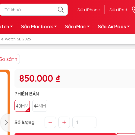
Sửa iPhone
Sửa iPad
atch
Sửa Macbook
Sửa iMac
Sửa AirPods
le Watch SE 2025
So sánh
850.000 ₫
PHIÊN BẢN
40MM
44MM
Số lượng