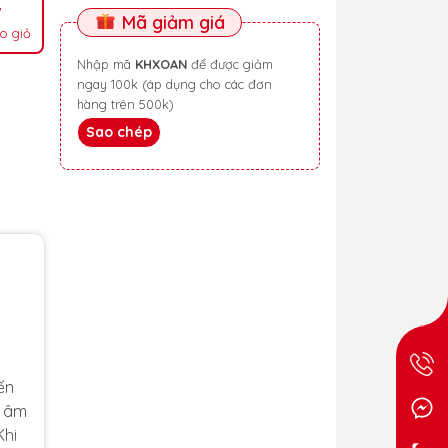
Mã giảm giá
o giỏ
Nhập mã
KHXOAN
để được giảm
ngay 100k (áp dụng cho các đơn
hàng trên 500k)
Sao chép
ến
t âm
Khi