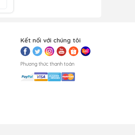
So sán
y
Kết nối với chúng tôi
đoạn
c
Phương thức thanh toán
ược
 lưu