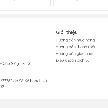
 có tiếng lách tách khó chịu.
: Dù đã tăng âm lượng đến mức tối đa, bạn vẫn chỉ nghe thấ
. Tình trạng này là một dấu hiệu phổ biến cho thấy loa đã bị
Giới thiệu
thanh từ loa không ổn định, lúc phát ra lúc lại tắt, gây gián 
Hướng dẫn mua hàng
Hướng dẫn thanh toán
n nhận được tin nhắn thoại, loa không phát ra âm thanh, buộ
Hướng dẫn giao nhận
Điều khoản dịch vụ
 trên, hãy mang thiết bị đến trung tâm sửa chữa uy tín để đ
- Cầu Giấy, Hà Nội
kịp thời.
9633762 do Sở Kế hoạch và
002
 loa Apple Watch SE 2025
ch SE 2025 diễn ra an toàn và hiệu quả, bạn nên nắm rõ các