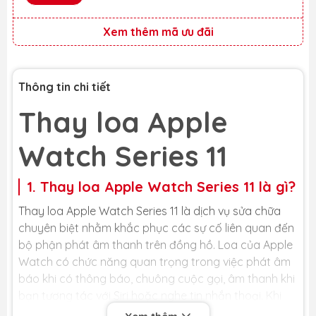
Xem thêm mã ưu đãi
Thông tin chi tiết
Thay loa Apple
Watch Series 11
1. Thay loa Apple Watch Series 11 là gì?
Thay loa Apple Watch Series 11 là dịch vụ sửa chữa
chuyên biệt nhằm khắc phục các sự cố liên quan đến
bộ phận phát âm thanh trên đồng hồ. Loa của Apple
Watch có chức năng quan trọng trong việc phát âm
báo khi có thông báo, chuông cuộc gọi, âm thanh khi
bạn tương tác với Siri hoặc nghe tin nhắn thoại. Khi
loa bị hỏng, các chức năng này sẽ không hoạt động