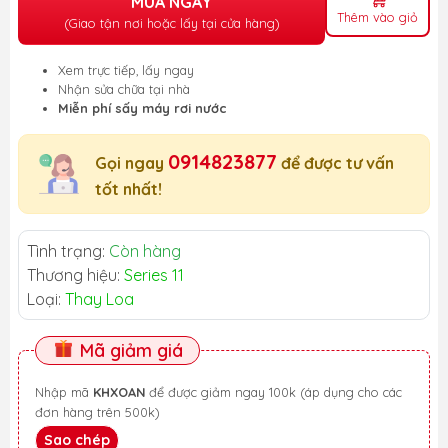
MUA NGAY
Thêm vào giỏ
(Giao tận nơi hoặc lấy tại cửa hàng)
Xem trực tiếp, lấy ngay
Nhận sửa chữa tại nhà
Miễn phí sấy máy rơi nước
0914823877
Gọi ngay
để được tư vấn
tốt nhất!
Tình trạng:
Còn hàng
Thương hiệu:
Series 11
Loại:
Thay Loa
Mã giảm giá
Nhập mã
KHXOAN
để được giảm ngay 100k (áp dụng cho các
đơn hàng trên 500k)
Sao chép