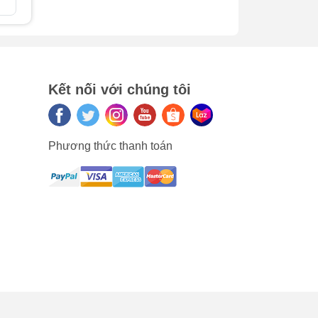
So sánh
So sán
như
ở
Kết nối với chúng tôi
ủa
Phương thức thanh toán
 uy
các