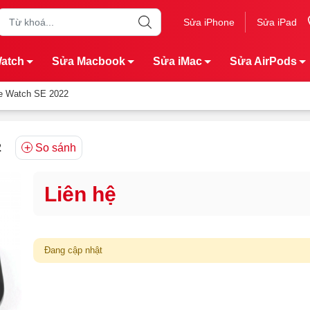
Sửa iPhone
Sửa iPad
Watch
Sửa Macbook
Sửa iMac
Sửa AirPods
le Watch SE 2022
2
So sánh
Liên hệ
Đang cập nhật