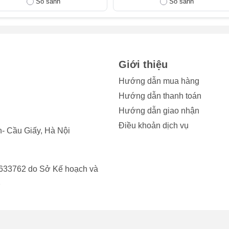
So sánh
So sánh
Nút bị kẹt cứng, khó bấm hoặc bị lún sâu xuống, không nảy lên 
 Crown đã bị biến dạng sau khi va đập, và bạn cần thay Crown
Crown nhưng máy không quay về màn hình chính hoặc không m
Giới thiệu
ng bấm lại không hoạt động.
Hướng dẫn mua hàng
m màn hình phóng to/thu nhỏ liên tục mà không có sự tác động c
Hướng dẫn thanh toán
ín hiệu sai.
Hướng dẫn giao nhận
Điều khoản dịch vụ
g các dấu hiệu trên, hãy mang thiết bị đến trung tâm sửa chữa
- Cầu Giấy, Hà Nội
le Watch kịp thời.
633762 do Sở Kế hoạch và
2
y nút Crown Apple Watch SE 2022
e Watch SE 2022 diễn ra an toàn và hiệu quả, bạn nên nắm rõ 