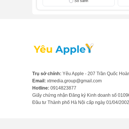
So sánh
- Nút Crown bị kẹt, lỏng hoặc không nảy: 
bình thường. Đây là dấu hiệu của việc nút
Apple Watch SE 2022 để khắc phục.
- Nút bấm không phản hồi: Bạn bấm nút 
ứng dụng. Dù nút vẫn xoay được, chức nă
- Nút Crown tự hoạt động: Nút tự xoay, là
bạn. Lỗi này có thể do cáp bị chập, gây ra t
Nếu Apple Watch của bạn gặp phải một tron
Trụ sở chính:
Yêu Apple - 207 Trần Quốc Hoàn
tín để được kiểm tra và thay nút Crown App
Email:
xtmedia.group@gmail.com
Hotline:
0914823877
Giấy chứng nhận Đăng ký Kinh doanh số 0109
Đầu tư Thành phố Hà Nội cấp ngày 01/04/200
3. Những lưu ý trước khi tha
Để đảm bảo quá trình thay nút Crown Appl