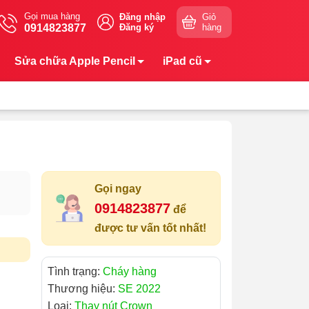
Gọi mua hàng
Đăng nhập
Giỏ
0914823877
Đăng ký
hàng
Sửa chữa Apple Pencil
iPad cũ
Gọi ngay
0914823877
để
được tư vấn tốt nhất!
Tình trạng:
Cháy hàng
Thương hiệu:
SE 2022
Loại:
Thay nút Crown