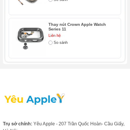
cần sự cẩn thận và chuyên nghiệp cao.
Nếu bạn đang tìm kiếm một địa chỉ uy tín để thay nút
Crown Apple Watch, bạn có thể cân nhắc các trung tâm
Thay nút Crown Apple Watch
sửa chữa chuyên nghiệp. Ví dụ, tại Yêu Apple, dịch vụ
Series 11
thay nút Crown Apple Watch Series 5 không chỉ sử
Liên hệ
dụng linh kiện chất lượng mà còn đảm bảo quy trình
So sánh
công khai, minh bạch, giúp khách hàng an tâm về chất
lượng và độ bền của linh kiện.
2. Khi nào bạn cần thay nút Crown
Apple Watch Series 5?
Việc thay nút Crown Apple Watch là cần thiết khi nút
Digital Crown của thiết bị gặp các lỗi sau:
Trụ sở chính:
Yêu Apple - 207 Trần Quốc Hoàn- Cầu Giấy,
- Nút Crown không xoay được: Bạn không thể cuộn