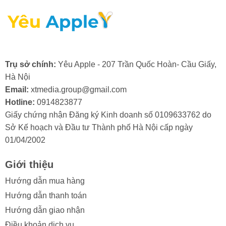
lựa chọn một địa chỉ sửa chữa uy tín.
Trụ sở chính:
Yêu Apple - 207 Trần Quốc Hoàn- Cầu Giấy,
2. Nguyên nhân màn hình điện thoại
Hà Nội
iPhone 14 Pro Max bị hư cổ cáp
Email:
xtmedia.group@gmail.com
Hotline:
0914823877
Màn hình iPhone 14 Pro Max là một bộ phận quan trọng
Giấy chứng nhận Đăng ký Kinh doanh số 0109633762 do
và có giá trị, do đó, việc cổ cáp màn hình bị hỏng
Sở Kế hoạch và Đầu tư Thành phố Hà Nội cấp ngày
thường khiến người dùng khá lo lắng. Việc hiểu rõ các
01/04/2002
nguyên nhân gây ra tình trạng này sẽ giúp bạn chủ
động phòng tránh và bảo vệ thiết bị của mình hiệu quả
Giới thiệu
hơn.
Hướng dẫn mua hàng
Trong quá trình sử dụng, màn hình iPhone 14 Pro Max
Hướng dẫn thanh toán
có thể gặp phải tình trạng hư hỏng ở cổ cáp. Điều này
Hướng dẫn giao nhận
thường xuất phát từ một số lý do sau:
Điều khoản dịch vụ