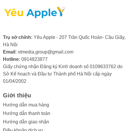
lựa chọn một địa chỉ sửa chữa uy tín.
Trụ sở chính:
Yêu Apple - 207 Trần Quốc Hoàn- Cầu Giấy,
2. Nguyên nhân màn hình điện thoại
Hà Nội
iPhone 11 Pro Max bị hư cổ cáp
Email:
xtmedia.group@gmail.com
Hotline:
0914823877
Màn hình iPhone 11 Pro Max là một bộ phận quan trọng
Giấy chứng nhận Đăng ký Kinh doanh số 0109633762 do
và có giá trị, do đó, việc cổ cáp màn hình bị hỏng
Sở Kế hoạch và Đầu tư Thành phố Hà Nội cấp ngày
thường khiến người dùng khá lo lắng. Việc hiểu rõ các
01/04/2002
nguyên nhân gây ra tình trạng này sẽ giúp bạn chủ
động phòng tránh và bảo vệ thiết bị của mình hiệu quả
Giới thiệu
hơn.
Hướng dẫn mua hàng
Trong quá trình sử dụng, màn hình iPhone 11 Pro Max
Hướng dẫn thanh toán
có thể gặp phải tình trạng hư hỏng ở cổ cáp. Điều này
Hướng dẫn giao nhận
thường xuất phát từ một số lý do sau:
Điều khoản dịch vụ