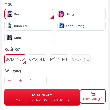
Màu
Bạc
Hồng
Xanh Lá
Xanh Dương
Xám
Xuất Xứ
BODY NEW
CPO/RFB
MỸ/ NHẬT
CPO/ RFB
Số lượng
MUA NGAY
Thêm vào giỏ
(Giao tận nơi hoặc lấy tại cửa hàng)