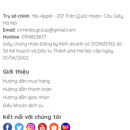
Trụ sở chính:
Yêu Apple - 207 Trần Quốc Hoàn- Cầu Giấy,
Hà Nội
Email:
xtmedia.group@gmail.com
Hotline:
0914823877
Giấy chứng nhận Đăng ký Kinh doanh số 0109633762 do
Touch ID thế hệ tiếp theo
Sở Kế hoạch và Đầu tư Thành phố Hà Nội cấp ngày
iPad Air 4 đã loại bỏ hoàn toàn nút Home ở mặt trước
01/04/2002
thay vào đó là cảm biến Touch ID hoàn toàn mới
Giới thiệu
ngay trên chính nút nguồn. Touch ID sẽ giúp bạn xác
thực một cách liền mạch bất cứ khi nào bạn chạm
Hướng dẫn mua hàng
vào nó.
Hướng dẫn thanh toán
Hướng dẫn giao nhận
Điều khoản dịch vụ
Kết nối với chúng tôi