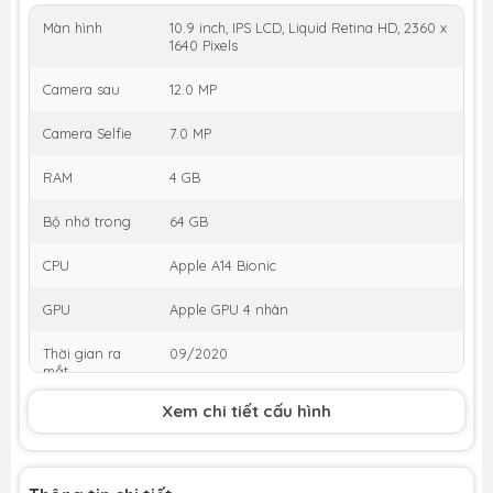
Màn hình
10.9 inch, IPS LCD, Liquid Retina HD, 2360 x
1640 Pixels
Camera sau
12.0 MP
Camera Selfie
7.0 MP
RAM
4 GB
Bộ nhớ trong
64 GB
CPU
Apple A14 Bionic
GPU
Apple GPU 4 nhân
Thời gian ra
09/2020
mắt
Xem chi tiết cấu hình
Khuyến mại