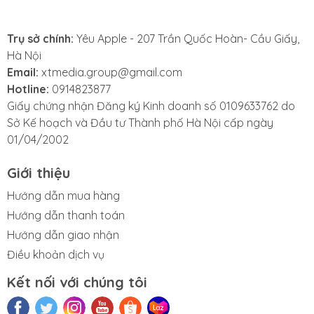
Trụ sở chính:
Yêu Apple - 207 Trần Quốc Hoàn- Cầu Giấy,
Hà Nội
Email:
xtmedia.group@gmail.com
Hotline:
0914823877
Giấy chứng nhận Đăng ký Kinh doanh số 0109633762 do
Touch ID thế hệ tiếp theo
Sở Kế hoạch và Đầu tư Thành phố Hà Nội cấp ngày
iPad Air 4 đã loại bỏ hoàn toàn nút Home ở mặt trước
01/04/2002
thay vào đó là cảm biến Touch ID hoàn toàn mới
Giới thiệu
ngay trên chính nút nguồn. Touch ID sẽ giúp bạn xác
thực một cách liền mạch bất cứ khi nào bạn chạm
Hướng dẫn mua hàng
vào nó.
Hướng dẫn thanh toán
Hướng dẫn giao nhận
Điều khoản dịch vụ
Kết nối với chúng tôi