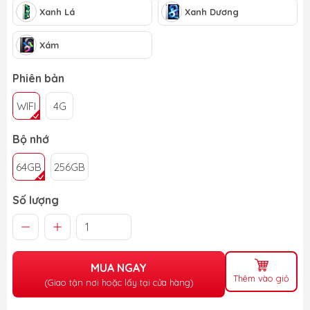
Xanh Lá
Xanh Dương
Xám
Phiên bản
WIFI
4G
Bộ nhớ
64GB
256GB
Số lượng
MUA NGAY
Thêm vào giỏ
(Giao tận nơi hoặc lấy tại cửa hàng)