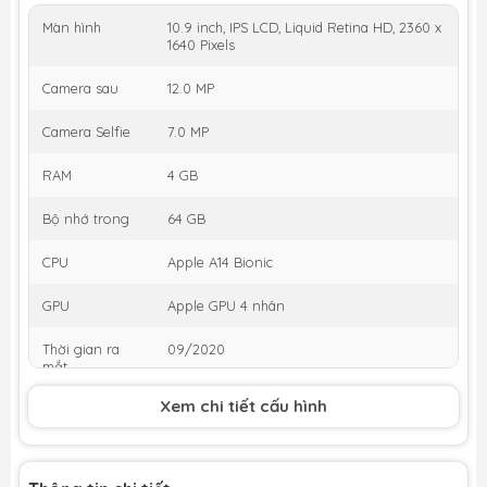
Màn hình
10.9 inch, IPS LCD, Liquid Retina HD, 2360 x
1640 Pixels
Camera sau
12.0 MP
Camera Selfie
7.0 MP
RAM
4 GB
Bộ nhớ trong
64 GB
CPU
Apple A14 Bionic
GPU
Apple GPU 4 nhân
Thời gian ra
09/2020
mắt
Xem chi tiết cấu hình
Khuyến mại