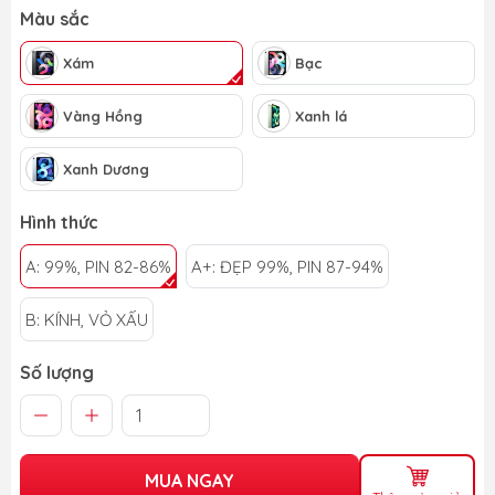
Màu sắc
Xám
Bạc
Vàng Hồng
Xanh lá
Xanh Dương
Hình thức
A: 99%, PIN 82-86%
A+: ĐẸP 99%, PIN 87-94%
B: KÍNH, VỎ XẤU
Số lượng
MUA NGAY