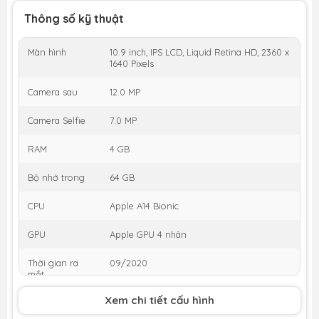
Thông số kỹ thuật
Màn hình
10.9 inch, IPS LCD, Liquid Retina HD, 2360 x
1640 Pixels
Camera sau
12.0 MP
Camera Selfie
7.0 MP
RAM
4 GB
Bộ nhớ trong
64 GB
CPU
Apple A14 Bionic
GPU
Apple GPU 4 nhân
Thời gian ra
09/2020
mắt
Xem chi tiết cấu hình