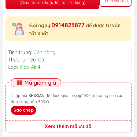
Thêm vào giỏ
(Giao tận nơi hoặc lấy tại cửa hàng)
0914823877
Gọi ngay
để được tư vấn
tốt nhất!
Tình trạng:
Còn hàng
Thương hiệu:
Cũ
Loại:
iPad Air 4
Mã giảm giá
Nhập mã
KHXOAN
để được giảm ngay 100k (áp dụng cho các
đơn hàng trên 500k)
Sao chép
Xem thêm mã ưu đãi