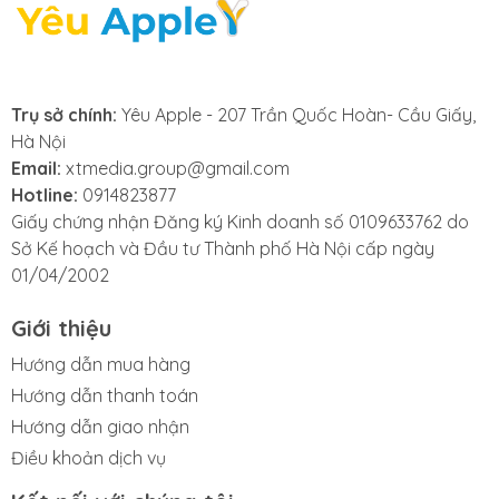
Trụ sở chính:
Yêu Apple - 207 Trần Quốc Hoàn- Cầu Giấy,
Hà Nội
Email:
xtmedia.group@gmail.com
Hotline:
0914823877
Giấy chứng nhận Đăng ký Kinh doanh số 0109633762 do
Touch ID thế hệ tiếp theo
Sở Kế hoạch và Đầu tư Thành phố Hà Nội cấp ngày
iPad Air 4 đã loại bỏ hoàn toàn nút Home ở mặt trước
01/04/2002
thay vào đó là cảm biến Touch ID hoàn toàn mới
Giới thiệu
ngay trên chính nút nguồn. Touch ID sẽ giúp bạn xác
thực một cách liền mạch bất cứ khi nào bạn chạm
Hướng dẫn mua hàng
vào nó.
Hướng dẫn thanh toán
Hướng dẫn giao nhận
Điều khoản dịch vụ