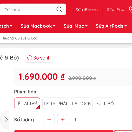
Sửa iPhone
Sửa iPad
atch
Sửa Macbook
Sửa iMac
Sửa AirPods
n Thường Cũ (Lẻ & Bộ)
ẻ & Bộ)
So sánh
1.690.000 ₫
2.990.000 ₫
Phiên bản
LẺ TAI TRÁI
LẺ TAI PHẢI
LẺ DOCK
FULL BỘ
Số lượng