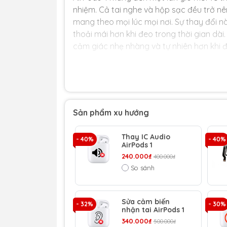
nhiệm. Cả tai nghe và hộp sạc đều trở n
mang theo mọi lúc mọi nơi. Sự thay đổi 
thoải mái hơn khi đeo trong thời gian dài
cảm giác nhẹ nhàng và tự nhiên hơn khi đặ
Sản phẩm xu hướng
Thay IC Audio
- 40%
- 40%
AirPods 1
240.000₫
400.000₫
So sánh
Sửa cảm biến
- 32%
- 30%
nhận tai AirPods 1
340.000₫
500.000₫