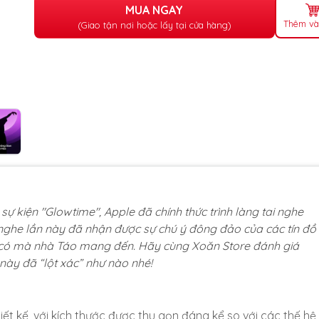
MUA NGAY
Thêm và
(Giao tận nơi hoặc lấy tại cửa hàng)
sự kiện "Glowtime", Apple đã chính thức trình làng tai nghe
i nghe lần này đã nhận được sự chú ý đông đảo của các tín đồ
 có mà nhà Táo mang đến. Hãy cùng Xoăn Store đánh giá
này đã “lột xác” như nào nhé!
ết kế, với kích thước được thu gọn đáng kể so với các thế hệ 