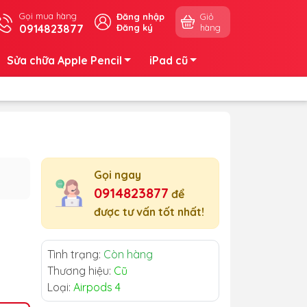
Gọi mua hàng
Đăng nhập
Giỏ
0914823877
Đăng ký
hàng
Sửa chữa Apple Pencil
iPad cũ
Gọi ngay
0914823877
để
được tư vấn tốt nhất!
Tình trạng:
Còn hàng
Thương hiệu:
Cũ
Loại:
Airpods 4