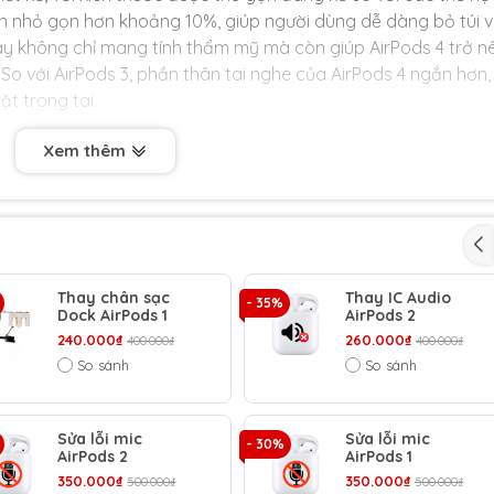
ên nhỏ gọn hơn khoảng 10%, giúp người dùng dễ dàng bỏ túi 
này không chỉ mang tính thẩm mỹ mà còn giúp AirPods 4 trở n
. So với AirPods 3, phần thân tai nghe của AirPods 4 ngắn hơn,
t trong tai.
Xem thêm
Thay chân sạc
Thay IC Audio
- 35%
Dock AirPods 1
AirPods 2
240.000₫
260.000₫
400.000₫
400.000₫
So sánh
So sánh
Sửa lỗi mic
Sửa lỗi mic
- 30%
AirPods 2
AirPods 1
350.000₫
350.000₫
500.000₫
500.000₫