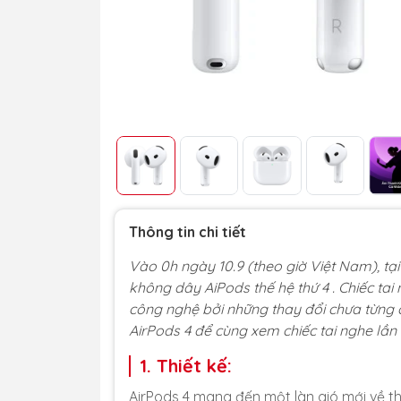
Thông tin chi tiết
Vào 0h ngày 10.9 (theo giờ Việt Nam), tại 
không dây AiPods thế hệ thứ 4 . Chiếc ta
công nghệ bởi những thay đổi chưa từng
AirPods 4 để cùng xem chiếc tai nghe lần 
1. Thiết kế:
AirPods 4 mang đến một làn gió mới về thi