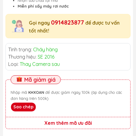
Nhận sửa chữa tại nhà
Miễn phí sấy máy rơi nước
0914823877
Gọi ngay
để được tư vấn
tốt nhất!
Tình trạng:
Cháy hàng
Thương hiệu:
SE 2016
Loại:
Thay Camera sau
Mã giảm giá
Nhập mã
KHXOAN
để được giảm ngay 100k (áp dụng cho các
đơn hàng trên 500k)
Sao chép
Xem thêm mã ưu đãi