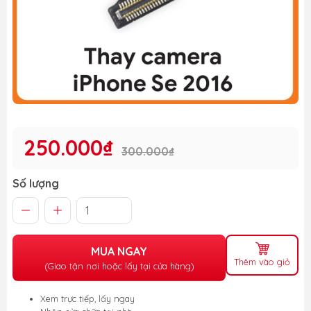
250.000₫
300.000₫
Số lượng
MUA NGAY
Thêm vào giỏ
(Giao tận nơi hoặc lấy tại cửa hàng)
Xem trực tiếp, lấy ngay