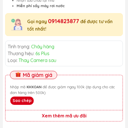
Nhận sửa chữa tại nhà
Miễn phí sấy máy rơi nước
0914823877
Gọi ngay
để được tư vấn
tốt nhất!
Tình trạng:
Cháy hàng
Thương hiệu:
6s Plus
Loại:
Thay Camera sau
Mã giảm giá
Nhập mã
KHXOAN
để được giảm ngay 100k (áp dụng cho các
đơn hàng trên 500k)
Sao chép
Xem thêm mã ưu đãi