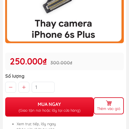
250.000₫
300.000₫
Số lượng
MUA NGAY
Thêm vào giỏ
(Giao tận nơi hoặc lấy tại cửa hàng)
Xem trực tiếp, lấy ngay