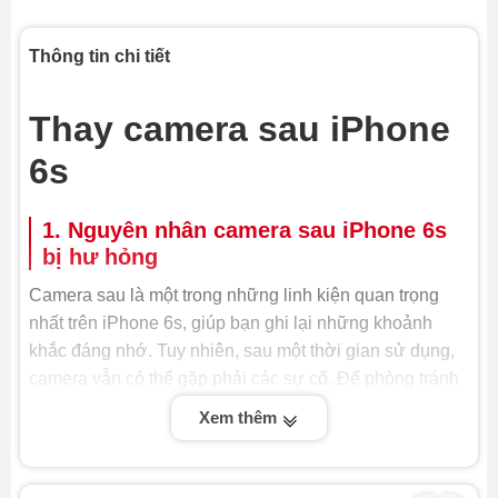
Thông tin chi tiết
Thay camera sau iPhone
6s
1. Nguyên nhân camera sau iPhone 6s
bị hư hỏng
Camera sau là một trong những linh kiện quan trọng
nhất trên iPhone 6s, giúp bạn ghi lại những khoảnh
khắc đáng nhớ. Tuy nhiên, sau một thời gian sử dụng,
camera vẫn có thể gặp phải các sự cố. Để phòng tránh
và xử lý kịp thời, hãy cùng tìm hiểu các nguyên nhân
Xem thêm
phổ biến dẫn đến việc phải thay camera sau iPhone 6s:
- Va đập mạnh hoặc rơi rớt: Đây là lý do hàng đầu khiến