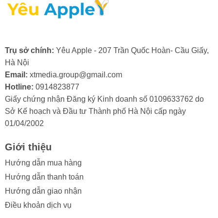
loại sạc, pin kém chất lượng có thể gây ảnh hưởng đến
nguồn điện, làm ảnh hưởng tiêu cực đến hoạt động của
camera.
- Lỗi từ nhà sản xuất: Dù rất hiếm, nhưng vẫn có trường
Trụ sở chính:
Yêu Apple - 207 Trần Quốc Hoàn- Cầu Giấy,
hợp camera bị lỗi từ ngay ban đầu. Nếu gặp phải tình
Hà Nội
trạng này, bạn nên mang máy đi bảo hành sớm.
Email:
xtmedia.group@gmail.com
Hotline:
0914823877
Giấy chứng nhận Đăng ký Kinh doanh số 0109633762 do
Sở Kế hoạch và Đầu tư Thành phố Hà Nội cấp ngày
01/04/2002
2. Khi nào bạn cần thay camera sau
iPhone 6s?
Giới thiệu
Camera sau là một trong những bộ phận dễ bị hư hỏng
Hướng dẫn mua hàng
nhất do các tác động bên ngoài và hao mòn tự nhiên.
Hướng dẫn thanh toán
Nếu bạn nhận thấy chất lượng chụp ảnh hoặc quay
Hướng dẫn giao nhận
video trên iPhone 6s giảm sút, hãy kiểm tra các dấu
Điều khoản dịch vụ
hiệu dưới đây để xác định xem đã đến lúc cần thay