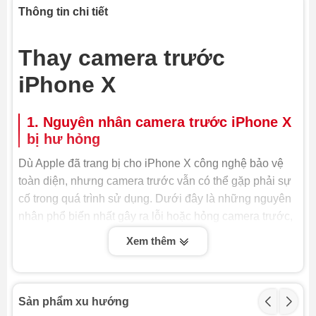
Thông tin chi tiết
Thay camera trước
iPhone X
1. Nguyên nhân camera trước iPhone X
bị hư hỏng
Dù Apple đã trang bị cho iPhone X công nghệ bảo vệ
toàn diện, nhưng camera trước vẫn có thể gặp phải sự
cố trong quá trình sử dụng. Dưới đây là những nguyên
nhân phổ biến nhất gây ra lỗi hoặc hỏng camera trước,
buộc bạn phải thay camera trước iPhone X hoặc sửa
Xem thêm
chữa:
- Va đập hoặc rơi rớt: Đây là nguyên nhân hàng đầu
khiến camera trước bị hỏng. Lực tác động mạnh có thể
Sản phẩm xu hướng
làm vỡ kính, hỏng cảm biến hoặc lỏng cáp kết nối,