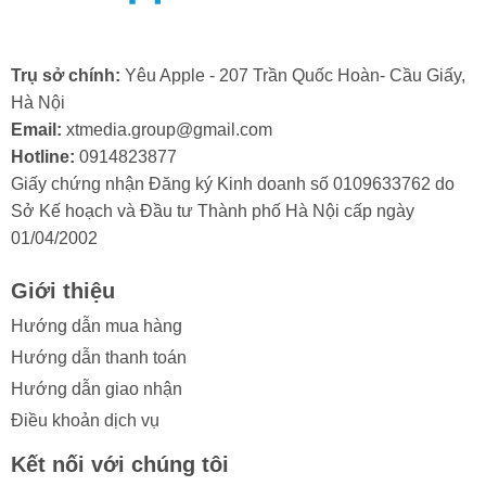
camera trước có thể bị lỗi ngay từ khi xuất xưởng.
Trong trường hợp này, bạn sẽ cần đến dịch vụ bảo
hành hoặc thay camera trước iPhone mới.
Trụ sở chính:
Yêu Apple - 207 Trần Quốc Hoàn- Cầu Giấy,
Hà Nội
Email:
xtmedia.group@gmail.com
Hotline:
0914823877
Giấy chứng nhận Đăng ký Kinh doanh số 0109633762 do
2. Khi nào cần thay camera trước cho
Sở Kế hoạch và Đầu tư Thành phố Hà Nội cấp ngày
iPhone
X
?
01/04/2002
Trong quá trình sử dụng, nếu bạn vô tình làm kính
Giới thiệu
camera trước iPhone bị va đập mạnh, bạn cần thay
camera trước iPhone X khi nhận thấy các dấu hiệu sau:
Hướng dẫn mua hàng
Hướng dẫn thanh toán
- Ảnh hoặc video bị mờ, không thể lấy nét.
Hướng dẫn giao nhận
- Chất lượng ảnh chụp kém đi rõ rệt, xuất hiện các vết
Điều khoản dịch vụ
đốm hoặc sọc lạ.
Kết nối với chúng tôi
- Khi mở ứng dụng camera, màn hình chỉ hiển thị một