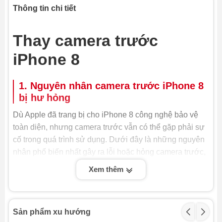
Thông tin chi tiết
Thay camera trước
iPhone 8
1. Nguyên nhân camera trước iPhone 8
bị hư hỏng
Dù Apple đã trang bị cho iPhone 8 công nghệ bảo vệ
toàn diện, nhưng camera trước vẫn có thể gặp phải sự
cố trong quá trình sử dụng. Dưới đây là những nguyên
nhân phổ biến nhất gây ra lỗi hoặc hỏng camera trước,
buộc bạn phải thay camera trước iPhone 8 hoặc sửa
Xem thêm
chữa:
- Va đập hoặc rơi rớt: Đây là nguyên nhân hàng đầu
khiến camera trước bị hỏng. Lực tác động mạnh có thể
Sản phẩm xu hướng
làm vỡ kính, hỏng cảm biến hoặc lỏng cáp kết nối,