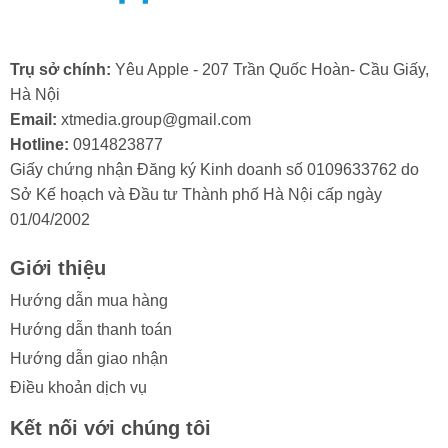
camera trước có thể bị lỗi ngay từ khi xuất xưởng.
Trong trường hợp này, bạn sẽ cần đến dịch vụ bảo
hành hoặc thay camera trước iPhone mới.
Trụ sở chính:
Yêu Apple - 207 Trần Quốc Hoàn- Cầu Giấy,
Hà Nội
Email:
xtmedia.group@gmail.com
Hotline:
0914823877
Giấy chứng nhận Đăng ký Kinh doanh số 0109633762 do
2. Khi nào cần thay camera trước cho
Sở Kế hoạch và Đầu tư Thành phố Hà Nội cấp ngày
iPhone
16
?
01/04/2002
Trong quá trình sử dụng, nếu bạn vô tình làm kính
Giới thiệu
camera trước iPhone bị va đập mạnh, bạn cần thay
camera trước iPhone 16 khi nhận thấy các dấu hiệu
Hướng dẫn mua hàng
sau:
Hướng dẫn thanh toán
Hướng dẫn giao nhận
- Ảnh hoặc video bị mờ, không thể lấy nét.
Điều khoản dịch vụ
- Chất lượng ảnh chụp kém đi rõ rệt, xuất hiện các vết
đốm hoặc sọc lạ.
Kết nối với chúng tôi