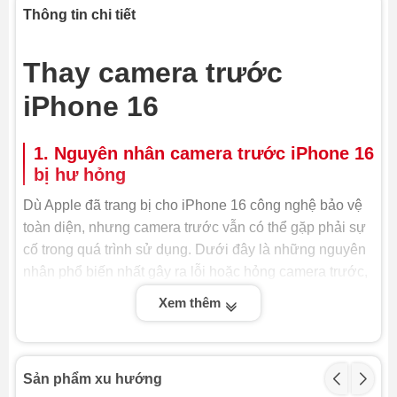
Thông tin chi tiết
Thay camera trước
iPhone 16
1. Nguyên nhân camera trước iPhone 16
bị hư hỏng
Dù Apple đã trang bị cho iPhone 16 công nghệ bảo vệ
toàn diện, nhưng camera trước vẫn có thể gặp phải sự
cố trong quá trình sử dụng. Dưới đây là những nguyên
nhân phổ biến nhất gây ra lỗi hoặc hỏng camera trước,
buộc bạn phải thay camera trước iPhone 16 hoặc sửa
Xem thêm
chữa:
- Va đập hoặc rơi rớt: Đây là nguyên nhân hàng đầu
khiến camera trước bị hỏng. Lực tác động mạnh có thể
Sản phẩm xu hướng
làm vỡ kính, hỏng cảm biến hoặc lỏng cáp kết nối,