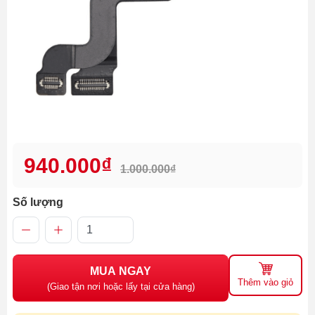
940.000₫
1.000.000₫
Số lượng
MUA NGAY
Thêm vào giỏ
(Giao tận nơi hoặc lấy tại cửa hàng)