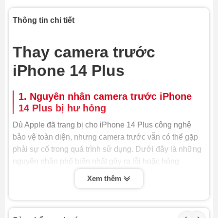
Thông tin chi tiết
Thay camera trước
iPhone 14 Plus
1. Nguyên nhân camera trước iPhone
14 Plus bị hư hỏng
Dù Apple đã trang bị cho iPhone 14 Plus công nghệ
bảo vệ toàn diện, nhưng camera trước vẫn có thể gặp
phải sự cố trong quá trình sử dụng. Dưới đây là những
nguyên nhân phổ biến nhất gây ra lỗi hoặc hỏng
camera trước, buộc bạn phải thay camera trước iPhone
Xem thêm
14 Plus hoặc sửa chữa:
- Va đập hoặc rơi rớt: Đây là nguyên nhân hàng đầu
khiến camera trước bị hỏng. Lực tác động mạnh có thể