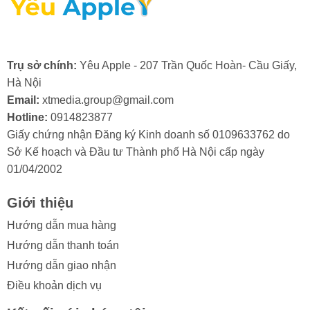
- Lỗi từ nhà sản xuất: Mặc dù hiếm gặp, nhưng đôi khi
camera trước có thể bị lỗi ngay từ khi xuất xưởng.
Trong trường hợp này, bạn sẽ cần đến dịch vụ bảo
hành hoặc thay camera trước iPhone mới.
Trụ sở chính:
Yêu Apple - 207 Trần Quốc Hoàn- Cầu Giấy,
Hà Nội
Email:
xtmedia.group@gmail.com
Hotline:
0914823877
Giấy chứng nhận Đăng ký Kinh doanh số 0109633762 do
2. Khi nào cần thay camera trước cho
Sở Kế hoạch và Đầu tư Thành phố Hà Nội cấp ngày
iPhone
14 Plus
?
01/04/2002
Trong quá trình sử dụng, nếu bạn vô tình làm kính
Giới thiệu
camera trước iPhone bị va đập mạnh, bạn cần thay
camera trước iPhone 14 Plus khi nhận thấy các dấu
Hướng dẫn mua hàng
hiệu sau:
Hướng dẫn thanh toán
Hướng dẫn giao nhận
- Ảnh hoặc video bị mờ, không thể lấy nét.
Điều khoản dịch vụ
- Chất lượng ảnh chụp kém đi rõ rệt, xuất hiện các vết