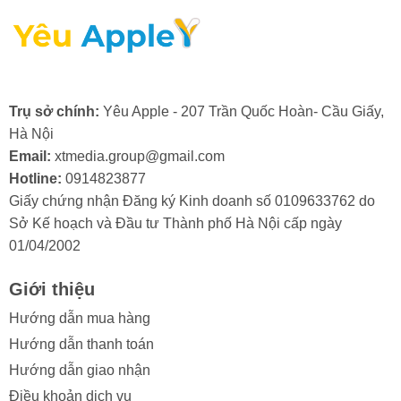
nhạy cảm của camera.
- Lỗi từ nhà sản xuất: Mặc dù hiếm gặp, nhưng đôi khi
camera trước có thể bị lỗi ngay từ khi xuất xưởng.
Trong trường hợp này, bạn sẽ cần đến dịch vụ bảo
hành hoặc thay camera trước iPhone mới.
Trụ sở chính:
Yêu Apple - 207 Trần Quốc Hoàn- Cầu Giấy,
Hà Nội
Email:
xtmedia.group@gmail.com
Hotline:
0914823877
Giấy chứng nhận Đăng ký Kinh doanh số 0109633762 do
2. Khi nào cần thay camera trước cho
Sở Kế hoạch và Đầu tư Thành phố Hà Nội cấp ngày
iPhone 1
2 Pro Max
?
01/04/2002
Trong quá trình sử dụng, nếu bạn vô tình làm kính
Giới thiệu
camera trước iPhone bị va đập mạnh, bạn cần thay
camera trước iPhone 12 Pro Max khi nhận thấy các dấu
Hướng dẫn mua hàng
hiệu sau:
Hướng dẫn thanh toán
Hướng dẫn giao nhận
- Ảnh hoặc video bị mờ, không thể lấy nét.
Điều khoản dịch vụ