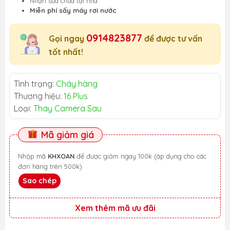
Nhận sửa chữa tại nhà
Miễn phí sấy máy rơi nước
0914823877
Gọi ngay
để được tư vấn
tốt nhất!
Tình trạng:
Cháy hàng
Thương hiệu:
16 Plus
Loại:
Thay Camera Sau
Mã giảm giá
Nhập mã
KHXOAN
để được giảm ngay 100k (áp dụng cho các
đơn hàng trên 500k)
Sao chép
Xem thêm mã ưu đãi