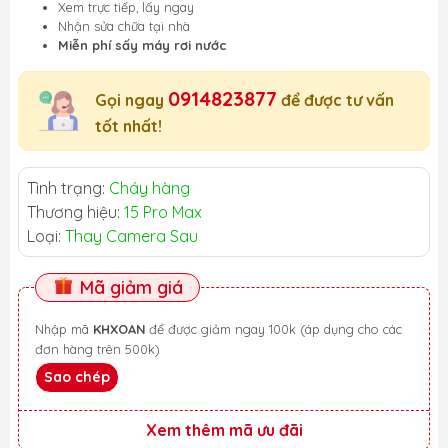
Xem trực tiếp, lấy ngay
Nhận sửa chữa tại nhà
Miễn phí sấy máy rơi nước
0914823877
Gọi ngay
để được tư vấn
tốt nhất!
Tình trạng:
Cháy hàng
Thương hiệu:
15 Pro Max
Loại:
Thay Camera Sau
Mã giảm giá
Nhập mã
KHXOAN
để được giảm ngay 100k (áp dụng cho các
đơn hàng trên 500k)
Sao chép
Xem thêm mã ưu đãi