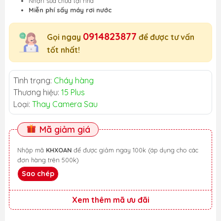
Nhận sửa chữa tại nhà
Miễn phí sấy máy rơi nước
0914823877
Gọi ngay
để được tư vấn
tốt nhất!
Tình trạng:
Cháy hàng
Thương hiệu:
15 Plus
Loại:
Thay Camera Sau
Mã giảm giá
Nhập mã
KHXOAN
để được giảm ngay 100k (áp dụng cho các
đơn hàng trên 500k)
Sao chép
Xem thêm mã ưu đãi