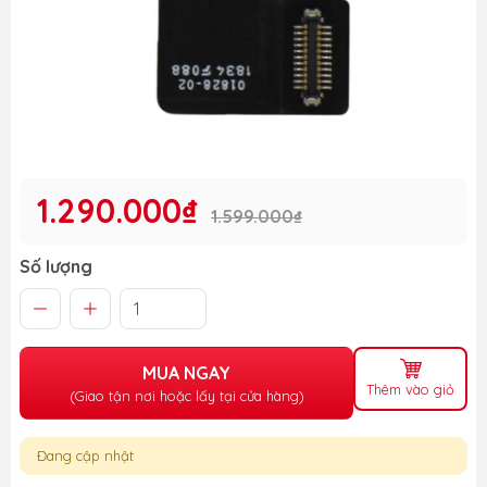
1.290.000₫
1.599.000₫
Số lượng
MUA NGAY
Thêm vào giỏ
(Giao tận nơi hoặc lấy tại cửa hàng)
Đang cập nhật