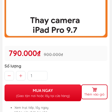
790.000₫
900.000₫
Số lượng
MUA NGAY
Thêm vào giỏ
(Giao tận nơi hoặc lấy tại cửa hàng)
Xem trực tiếp, lấy ngay