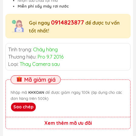
Nhận sửa chữa tại nhà
Miễn phí sấy máy rơi nước
0914823877
Gọi ngay
để được tư vấn
tốt nhất!
Tình trạng:
Cháy hàng
Thương hiệu:
Pro 9.7 2016
Loại:
Thay Camera sau
Mã giảm giá
Nhập mã
KHXOAN
để được giảm ngay 100k (áp dụng cho các
đơn hàng trên 500k)
Sao chép
Xem thêm mã ưu đãi