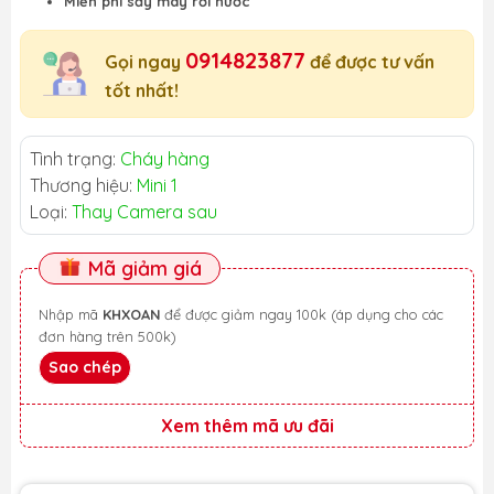
Miễn phí sấy máy rơi nước
0914823877
Gọi ngay
để được tư vấn
tốt nhất!
Tình trạng:
Cháy hàng
Thương hiệu:
Mini 1
Loại:
Thay Camera sau
Mã giảm giá
Nhập mã
KHXOAN
để được giảm ngay 100k (áp dụng cho các
đơn hàng trên 500k)
Sao chép
Xem thêm mã ưu đãi