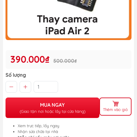
390.000₫
500.000₫
Số lượng
MUA NGAY
Thêm vào giỏ
(Giao tận nơi hoặc lấy tại cửa hàng)
Xem trực tiếp, lấy ngay
Nhận sửa chữa tại nhà