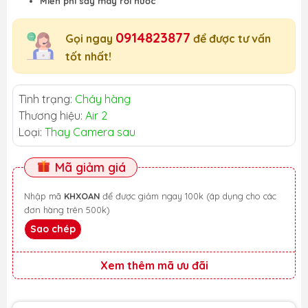
Miễn phí sấy máy rơi nước
0914823877
Gọi ngay
để được tư vấn
tốt nhất!
Tình trạng:
Cháy hàng
Thương hiệu:
Air 2
Loại:
Thay Camera sau
Mã giảm giá
Nhập mã
KHXOAN
để được giảm ngay 100k (áp dụng cho các
đơn hàng trên 500k)
Sao chép
Xem thêm mã ưu đãi