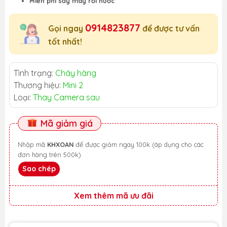
Miễn phí sấy máy rơi nước
0914823877
Gọi ngay
để được tư vấn
tốt nhất!
Tình trạng:
Cháy hàng
Thương hiệu:
Mini 2
Loại:
Thay Camera sau
Mã giảm giá
Nhập mã
KHXOAN
để được giảm ngay 100k (áp dụng cho các
đơn hàng trên 500k)
Sao chép
Xem thêm mã ưu đãi