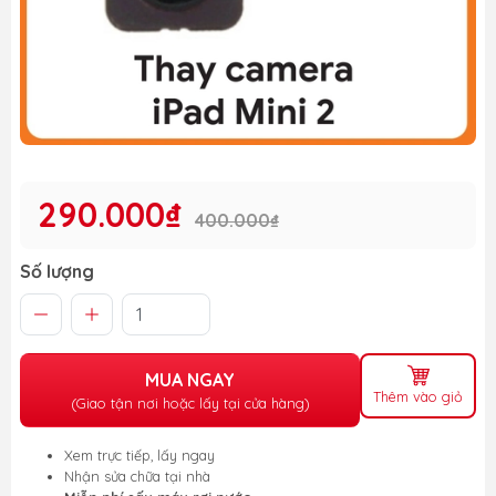
290.000₫
400.000₫
Số lượng
MUA NGAY
Thêm vào giỏ
(Giao tận nơi hoặc lấy tại cửa hàng)
Xem trực tiếp, lấy ngay
Nhận sửa chữa tại nhà